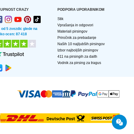
UPNOST CRAZY
PODPORA UPORABNIKOM
Stik
Vprašanja in odgovori
2 od 5 zvezdic glede na
Materiali pirsingov
liko ocen: 87 418
Priročnik za prebadanje
Naših 10 najljubših pirsingov
Izbor najboljših pirsingov
411 na pirsingih za daith
Vodnik za pirsing za tragus