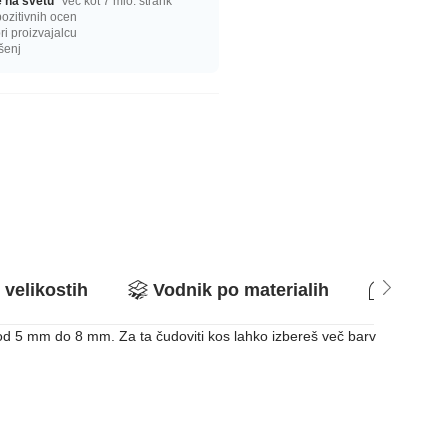
ge na svetu
Več kot 7 mio. strank
ozitivnih ocen
i proizvajalcu
šenj
 velikostih
Vodnik po materialih
Vpraša
 od 5 mm do 8 mm. Za ta čudoviti kos lahko izbereš več barv