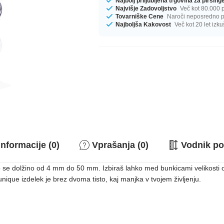
Najbolj priljubljena trgovina za pirsin
Najvišje Zadovoljstvo
Več kot 80.000 p
Tovarniške Cene
Naroči neposredno pr
Najboljša Kakovost
Več kot 20 let izku
nformacije (0)
Vprašanja (0)
Vodnik po
čo se dolžino od 4 mm do 50 mm. Izbiraš lahko med bunkicami velikosti
ique izdelek je brez dvoma tisto, kaj manjka v tvojem življenju.