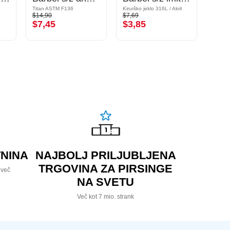
Titan ASTM F136
Kirurško jeklo 316L / Akril
Kiruršk
$14,90
$7,69
$3,99
$7,45
$3,85
$2,
NINA
NAJBOLJ PRILJUBLJENA
TRGOVINA ZA PIRSINGE
 več
NA SVETU
Več kot 7 mio. strank