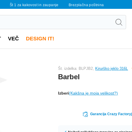
Št 1 za kakovost in zaupanje
Brezplačna poštnina
T
VEČ
DESIGN IT!
Št. izdelka: BLPJB2,
Kirurško jeklo 316L
Barbel
Izberi
(Kakšna je moja velikost?)
Garancija Crazy Factoryj