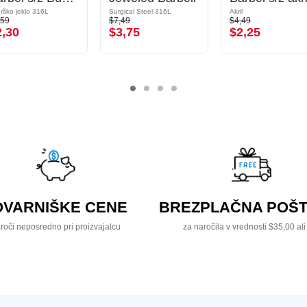
urško jeklo 316L
Surgical Steel 316L
Akril
,59
$7,49
$4,49
2,30
$3,75
$2,25
OVARNIŠKE CENE
BREZPLAČNA POŠT
roči neposredno pri proizvajalcu
za naročila v vrednosti $35,00 ali