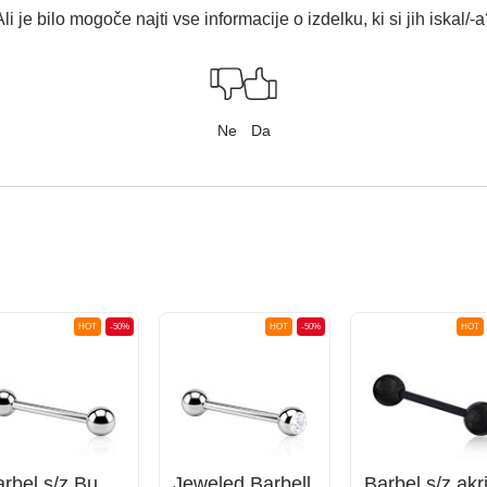
li je bilo mogoče najti vse informacije o izdelku, ki si jih iskal/-
Ne
Da
HOT
-50%
HOT
-50%
HOT
Barbel s/z Bunkice
Jeweled Barbell