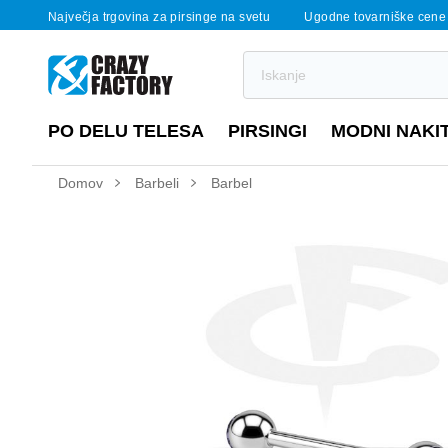
Največja trgovina za pirsinge na svetu
Ugodne tovarniške cene
PO DELU TELESA
PIRSINGI
MODNI NAKI
Domov
Barbeli
Barbel