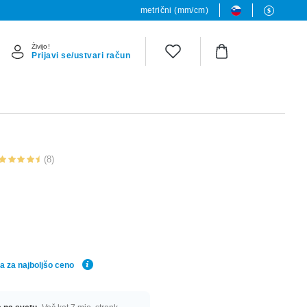
metrični (mm/cm)
Živijo!
Prijavi se/ustvari račun
(8)
a za najboljšo ceno