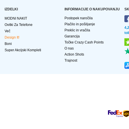
IZDELKI
INFORMACIJE O NAKUPOVANJU
SK
Postopek naročila
MODNI NAKIT
Plačilo in pošiljanje
Ovitki Za Telefone
4,
Preklic in vračila
Več
to
Garancija
Design It!
Točke Crazy Cash Points
Boni
O nas
Super Akcijski Kompleti
Action Shots
Trajnost