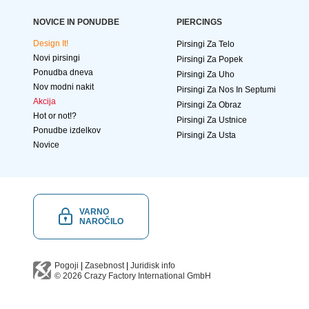
NOVICE IN PONUDBE
PIERCINGS
Design It!
Pirsingi Za Telo
Novi pirsingi
Pirsingi Za Popek
Ponudba dneva
Pirsingi Za Uho
Nov modni nakit
Pirsingi Za Nos In Septumi
Akcija
Pirsingi Za Obraz
Hot or not!?
Pirsingi Za Ustnice
Ponudbe izdelkov
Pirsingi Za Usta
Novice
VARNO
NAROČILO
Pogoji
|
Zasebnost
|
Juridisk info
© 2026
Crazy Factory International
GmbH