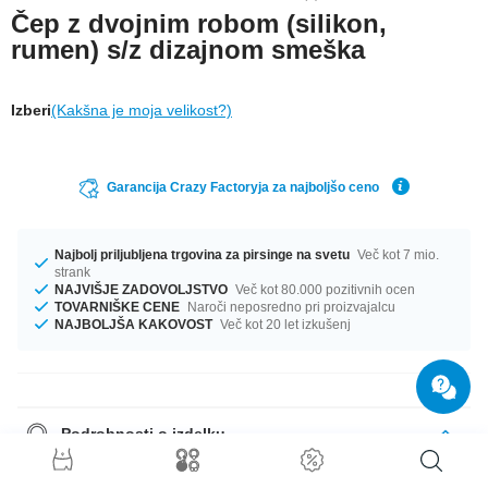
Čep z dvojnim robom (silikon,
rumen) s/z dizajnom smeška
Izberi
(Kakšna je moja velikost?)
Garancija Crazy Factoryja za najboljšo ceno
Najbolj priljubljena trgovina za pirsinge na svetu
Več kot 7 mio.
strank
NAJVIŠJE ZADOVOLJSTVO
Več kot 80.000 pozitivnih ocen
TOVARNIŠKE CENE
Naroči neposredno pri proizvajalcu
NAJBOLJŠA KAKOVOST
Več kot 20 let izkušenj
Podrobnosti o izdelku
Give us a smile! Yellow silicone smiley plug to brighten up your day.