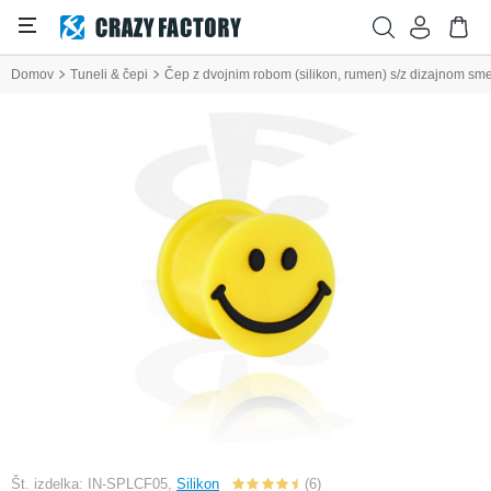
Domov
Tuneli & čepi
Čep z dvojnim robom (silikon, rumen) s/z dizajnom sm
Št. izdelka: IN-SPLCF05,
Silikon
(6)