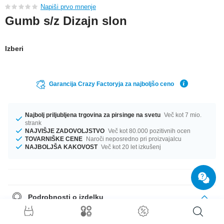
Napiši prvo mnenje
Gumb s/z Dizajn slon
Izberi
Garancija Crazy Factoryja za najboljšo ceno
Najbolj priljubljena trgovina za pirsinge na svetu
Več kot 7 mio.
strank
NAJVIŠJE ZADOVOLJSTVO
Več kot 80.000 pozitivnih ocen
TOVARNIŠKE CENE
Naroči neposredno pri proizvajalcu
NAJBOLJŠA KAKOVOST
Več kot 20 let izkušenj
Podrobnosti o izdelku
Premeri od 32 mm do 58 mm so na zalogi. bold izdelek nepremagljive
kakovosti neposredno iz tovarne. Zagotovi si svojega!