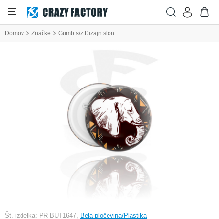
Domov
Značke
Gumb s/z Dizajn slon
Št. izdelka: PR-BUT1647,
Bela pločevina/Plastika