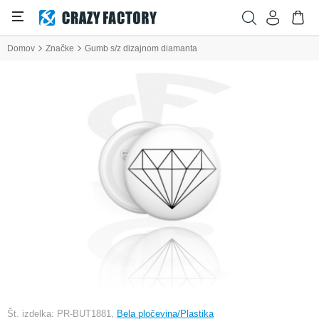
Domov
Značke
Gumb s/z dizajnom diamanta
Št. izdelka: PR-BUT1881,
Bela pločevina/Plastika