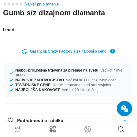
Napiši prvo mnenje
Gumb s/z dizajnom diamanta
Izberi
Garancija Crazy Factoryja za najboljšo ceno
Najbolj priljubljena trgovina za pirsinge na svetu
Več kot 7 mio.
strank
NAJVIŠJE ZADOVOLJSTVO
Več kot 80.000 pozitivnih ocen
TOVARNIŠKE CENE
Naroči neposredno pri proizvajalcu
NAJBOLJŠA KAKOVOST
Več kot 20 let izkušenj
Podrobnosti o izdelku
Na voljo ti je s premeri od 32 mm do 58 mm. wonderful izdelek, ki je kot
ustvarjen zate.