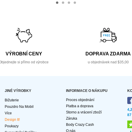
VÝROBNÍ CENY
DOPRAVA ZDARMA
Objednejte si přímo od výrobce
u objednávek nad $35,00
JINÉ VÝROBKY
INFORMACE O NÁKUPU
KO
Proces objednání
Bižuterie
Platba a doprava
Pouzdro Na Mobil
4,
Storno a vrácení zboží
Více
87
Záruka
Design It!
Body Crazy Cash
Poukazy
O nás