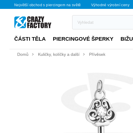
Největší obchod s piercingem na světě
Výhodné výrobní ceny
ČÁSTI TĚLA
PIERCINGOVÉ ŠPERKY
BIŽ
Domů
Kuličky, kolíčky a další
Přívěsek