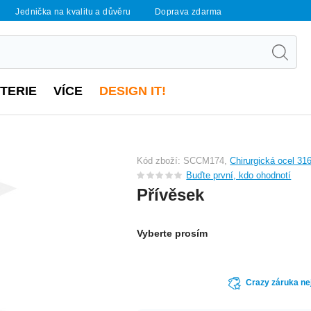
Jednička na kvalitu a důvěru
Doprava zdarma
UTERIE
VÍCE
DESIGN IT!
Kód zboží: SCCM174,
Chirurgická ocel 31
Buďte první, kdo ohodnotí
Přívěsek
Vyberte prosím
Crazy záruka ne