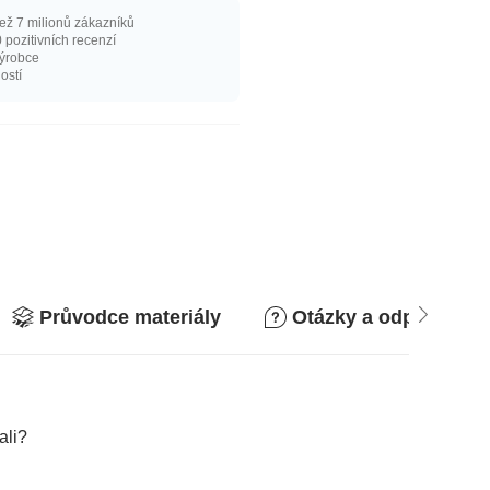
ež 7 milionů zákazníků
 pozitivních recenzí
výrobce
ostí
Průvodce materiály
Otázky a odpovědi
ali?