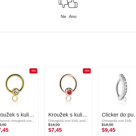
Ne
Ano
-50%
-50%
Kroužek s kuličkou (chirurgická ocel, zlatá, lesklý povrch) s krystalovým kamínkem a obručí pro koncovky
Kroužek s kuličkou (chirurgická ocel, růžové zlato, lesklý povrch) s krystalovým kamínkem a obručí pro koncovky
Clicker do pupíku s obručí 
Pozlacená chirurgická ocel 316L
Chirurgická ocel 316L pozlacená růžovým zlatem
Chirurgická ocel 316L
4,90
$14,90
$18,90
7,45
$7,45
$9,45