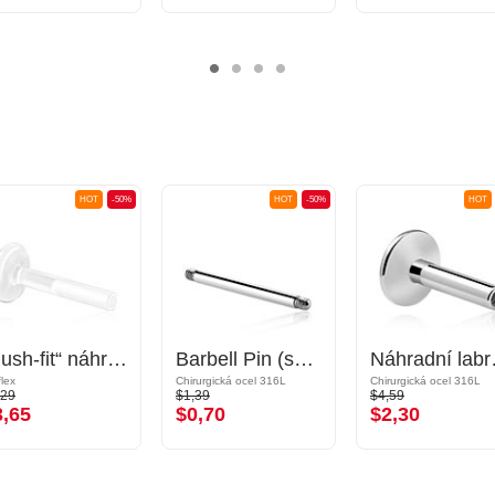
HOT
-50%
HOT
-50%
HOT
„Push-fit“ náhradní labreta bez závitu (bioflex, různé barvy)
Barbell Pin (surgical steel, silver, shiny finish)
Náhradní labreta 
flex
Chirurgická ocel 316L
Chirurgická ocel 316L
,29
$1,39
$4,59
3,65
$0,70
$2,30