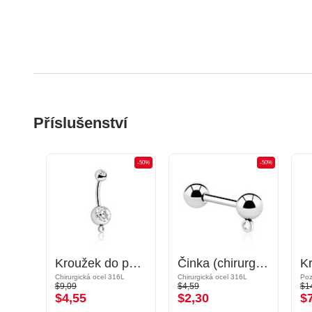
Příslušenství
-50%
-50%
-50%
Činka do bradavky s obručí pro koncovky
Kroužek do pupíku (chirurgická ocel, stříbrná, lesklý povrch) s obručí pro koncovky a krystalovým kamínkem
Činka (chirurgická ocel, stříbrná, lesklý povrch) s obručí pro koncovky
Chirurgická ocel 316L pozlacená růžovým zlatem
Chirurgická ocel 316L
Chirurgická ocel 316L
$9,09
$4,59
$1
$4,55
$2,30
$