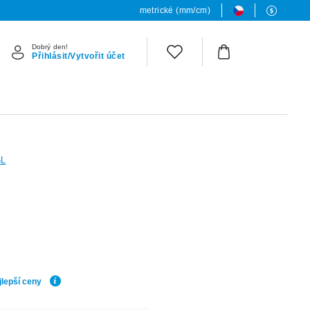
metrické (mm/cm)
Dobrý den!
Přihlásit/Vytvořit účet
6L
jlepší ceny