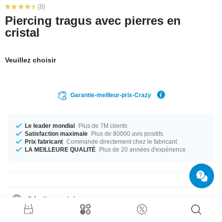
(8)
Piercing tragus avec pierres en
cristal
Veuillez choisir
Garantie-meilleur-prix-Crazy
Le leader mondial
Plus de 7M clients
Satisfaction maximale
Plus de 80000 avis positifs
Prix fabricant
Commande directement chez le fabricant
LA MEILLEURE QUALITÉ
Plus de 20 années d'expérience
Détails produit
En stock pour toi dans un diamètre de 1.2 mm. Disponible dans la
longueur 6 mm. Il est possible d'utiliser les boules de taille 4 mm.