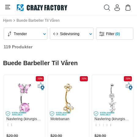
Hjem
Buede Barbeller Til Våren
Trender
Sidevisning
Filter
(0)
119 Produkter
Buede Barbeller Til Våren
-50%
-50%
-50%
Navlering (kirurgisk stål, sølv, skinnende finish) med sommerfugldesign og krystallsteiner
Motebanan
Navlering (kirurgisk stål, sølv, skinnende finish) med sommerfuglcharm og krystallsteiner
$20,90
$20,90
$28,90