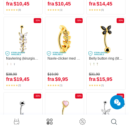
fra
$10,45
fra
$10,45
fra
$14,45
(8)
(1)
(5)
-50%
-50%
-50%
Navlering (kirurgisk stål, gull, skinnende finish) med sommerfugldesign og krystallsteiner
Navle-clicker med bladdesign
Belly button ring (titanium, gold, shiny finish) med sommerfugldesign og krystallsteiner
$38,90
$19,90
$31,90
fra
$19,45
fra
$9,95
fra
$15,95
(2)
(1)
(1)
-50%
-50%
-50%