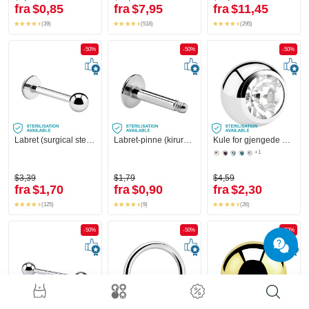
fra
$0,85
fra
$7,95
fra
$11,45
(39)
(518)
(295)
-50%
-50%
-50%
Labret (surgical steel, silver, shiny finish)
Labret-pinne (kirurgisk stål, sølv, skinnende finish)
Kule for gjengede pinner (kirurgisk stål, sølv, skinnende finish) med krystallstein
+1
$3,39
$1,79
$4,59
fra
$1,70
fra
$0,90
fra
$2,30
(125)
(9)
(26)
-50%
-50%
-50%