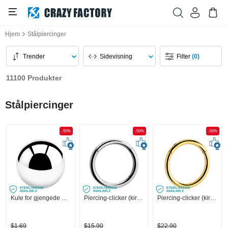
Hjem
Stålpiercinger
Trender
Sidevisning
Filter
(0)
11100 Produkter
Stålpiercinger
-50%
-50%
-50%
Kule for gjengede pinner (kirurgisk stål, sølv, skinnende finish)
Piercing-clicker (kirurgisk stål, sølv, skinnende finish)
Piercing-clicker (kirurgisk stål, gull, skinnende finish)
$1,69
$15,90
$22,90