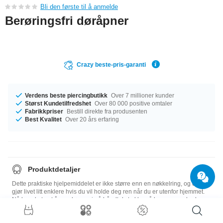
Bli den første til å anmelde
Berøringsfri døråpner
Crazy beste-pris-garanti
Verdens beste piercingbutikk
Over 7 millioner kunder
Størst Kundetilfredshet
Over 80 000 positive omtaler
Fabrikkpriser
Bestill direkte fra produsenten
Best Kvalitet
Over 20 års erfaring
Produktdetaljer
Dette praktiske hjelpemiddelet er ikke større enn en nøkkelring, og det
gjør livet litt enklere hvis du vil holde deg ren når du er utenfor hjemmet.
Nå kan du trygt åpne dører, vri på håndtak, trykke på knapper og bruke
berøringsskjermer, uansett hva som måtte befinne seg på overflatene.