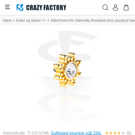
Hjem
Kuler og staver ++
Attachment for internally threaded pins (surgical stee
Artikkelkode: TI-GS-IL048,
Gullbelagt kirurgisk stål 316L
(5)