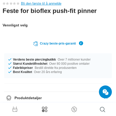
Bli den første til å anmelde
Feste for bioflex push-fit pinner
Vennligst velg
Crazy beste-pris-garanti
Verdens beste piercingbutikk
Over 7 millioner kunder
Størst Kundetilfredshet
Over 80 000 positive omtaler
Fabrikkpriser
Bestill direkte fra produsenten
Best Kvalitet
Over 20 års erfaring
Produktdetaljer
Tilgjengelig med en diameter på 2 mm. Du kan velge akkurat den fargen
du ønsker deg, så lenge det er Klar. En fabelaktig artikkel som er akkurat
det du trenger!