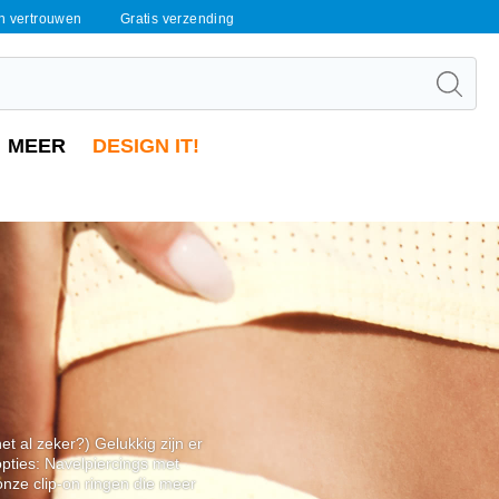
en vertrouwen
Gratis verzending
MEER
DESIGN IT!
et al zeker?) Gelukkig zijn er
pties: Navelpiercings met
nze clip-on ringen die meer