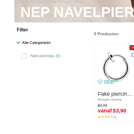
op ‘traditionele’ navelringen lijken.
NEP NAVELPIE
Filter
5 Producten
Alle Categorieën
-50%
-5
Fake piercings
5
Fake piercingring
Fake piercingring
Belegde messing
Belegde messing
$7,79
$7,79
vanaf
$3,90
vanaf
$3,90
(24)
(24)