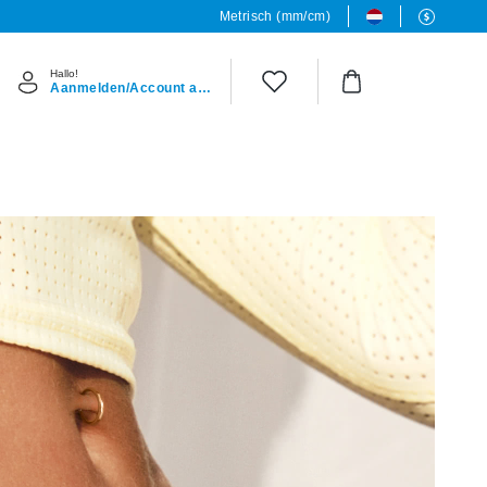
Metrisch (mm/cm)
Hallo!
Aanmelden/Account aanmaken