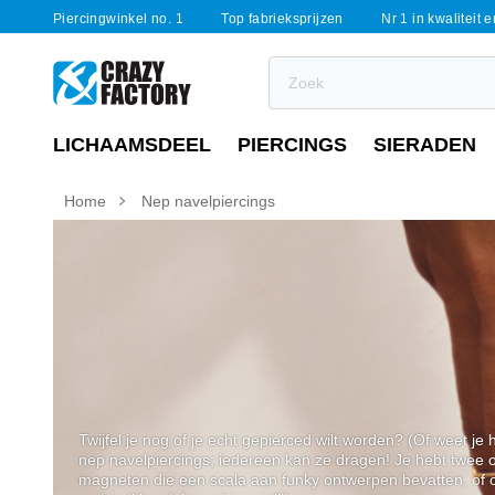
Piercingwinkel no. 1
Top fabrieksprijzen
Nr 1 in kwaliteit 
LICHAAMSDEEL
PIERCINGS
SIERADEN
Home
Nep navelpiercings
Twijfel je nog of je echt gepierced wilt worden? (Of weet je h
nep navelpiercings; iedereen kan ze dragen! Je hebt twee o
magneten die een scala aan funky ontwerpen bevatten, of o