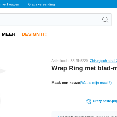
en vertrouwen
Gratis verzending
MEER
DESIGN IT!
Artikelcode: 3S-RN5229,
Chirurgisch staal
Wrap Ring met blad-m
Maak een keuze
(Wat is mijn maat?)
Crazy beste-pri