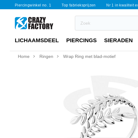
Piercingwinkel no. 1
Top fabrieksprijzen
Nr 1 in kwaliteit 
LICHAAMSDEEL
PIERCINGS
SIERADEN
Home
Ringen
Wrap Ring met blad-motief