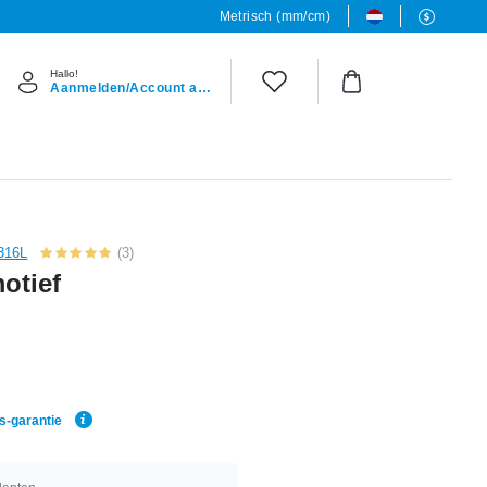
Metrisch (mm/cm)
Hallo!
Aanmelden/Account aanmaken
 316L
(3)
otief
js-garantie