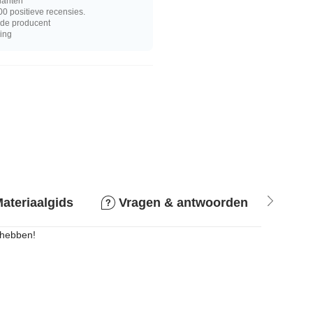
lanten
0 positieve recensies.
j de producent
ring
ateriaalgids
Vragen & antwoorden
Ret
 hebben!