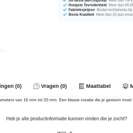
De beste piercingshop
Meer dan 7M k
Hoogste Tevredenheid
Meer dan 80.00
Fabrieksprijzen
Bestel rechtstreeks bi
Beste Kwaliteit
Meer dan 20 jaar erva
ingen (0)
Vragen (0)
Maattabel
M
 diameters van 16 mm tot 20 mm. Een klasse creatie die je gewoon moet
Heb je alle productinformatie kunnen vinden die je zocht?