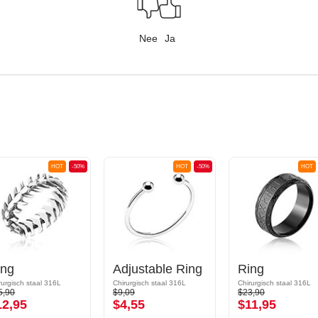
Nee
Ja
HOT
-50%
HOT
-50%
HOT
ing
Adjustable Ring
Ring
rurgisch staal 316L
Chirurgisch staal 316L
Chirurgisch staal 316L
5,90
$9,09
$23,90
12,95
$4,55
$11,95