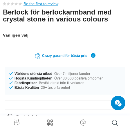
Be the first to review
Berlock för berlockarmband med
crystal stone in various colours
Vänligen välj
Crazy garanti för bästa pris
Världens största utbud
Över 7 miljoner kunder
Högsta Kundnöjdheten
Över 80 000 positiva omdömen
Fabrikspriser
Beställ direkt från tillverkaren
Bästa Kvalitén
20+ års erfarenhet
Produktinformation
Det här underbara smycket har olika stenfärger att erbjuda (t.ex. Amethyst
och Crystal). En helchic produkt är precis vad som saknas i ditt liv!