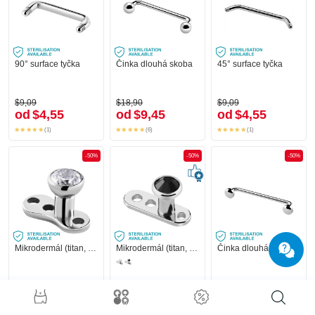
90° surface tyčka
Činka dlouhá skoba
45° surface tyčka
$9,09
$18,90
$9,09
od
$4,55
od
$9,45
od
$4,55
(1)
(6)
(1)
-50%
-50%
-50%
Mikrodermál (titan, lesklý povrch) s krystalovým kamínkem
Mikrodermál (titan, lesklý povrch) s vnitřním závitem a krystalovým kamínkem
Činka dlouhá otevřená skoba
$18,90
$47,90
$22,90
od
$9,45
od
$23,95
od
$11,45
(8)
(2)