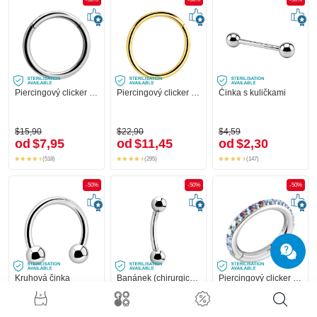
Piercingový clicker (chirurgická ocel, stříbrná, lesklý povrch)
Piercingový clicker (chirurgická ocel, zlatá, lesklý povrch)
Činka s kuličkami
$15,90
$22,90
$4,59
od
$7,95
od
$11,45
od
$2,30
(518)
(295)
(147)
-50%
-50%
-50%
Kruhová činka
Banánek (chirurgická ocel, stříbrná, lesklý povrch) s kuličkami
Piercingový clicker (chirurgická ocel, stříbrná, lesklý povrch) s krystalovými kamínky
+1
$6,79
$4,59
$31,90