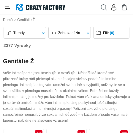
Domů
Genitálie Ž
Trendy
Zobrazení Na Stránku
Filtr
(0)
2377 Výrobky
Genitálie Ž
Vaše intimní partie jsou fascinující a vzrušující. Někteří lidé kromě své
přirozené krásy rádi překvapí pikantním tajemstvím v podobě intimního
piercingu. Intimní piercing vám umožní svobodně se vyjádřit, aniž byste se o
svou zálibu v piercingu museli dělit s okolním světem. Bohužel ne každý
intimní piercing je možný pro každého. Pokud vám však anatomicky vyhovuje a
je správně umístěn, může vám intimní piercing poskytnout ještě silnější
sexuální stimulaci a intenzivnější orgasmy! Pořízení takového piercingu
samozřejmě nemusí být ze sexuálních důvodů – v každém případě vaše malé
tajemství nabídne nefalšované vzrušení!
-50%
-50%
-50%