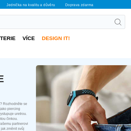
Jednička na kvalitu a důvěru
Doprava zdarma
UTERIE
VÍCE
DESIGN IT!
E
jší? Rozhodněte se
jako piercing
ystupuje uretrou.
tou činkou.
 vašemu partnerovi
 jak změnit svůj