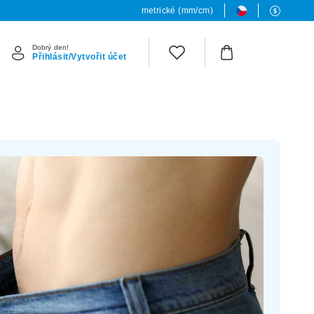
metrické (mm/cm)
Dobrý den!
Přihlásit/Vytvořit účet