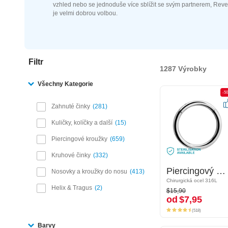
vzhled nebo se jednoduše více sblížit se svým partnerem, Reve
je velmi dobrou volbou.
Filtr
1287 Výrobky
Všechny Kategorie
-50%
-5
Zahnuté činky
281
Kuličky, kolíčky a další
15
Piercingové kroužky
659
Kruhové činky
332
Piercingový clicker (chirurgická ocel, stříbrná, lesklý povrch)
Piercingový clicker (chirurgická ocel, stříbrná, lesklý povrch)
Nosovky a kroužky do nosu
413
Chirurgická ocel 316L
Chirurgická ocel 316L
$15,90
Helix & Tragus
2
$15,90
od
$7,95
od
$7,95
(518)
(518)
Barvy