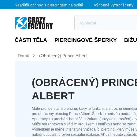
Největší obchod s piercingem na světě
Výhodné výrobní ceny
ČÁSTI TĚLA
PIERCINGOVÉ ŠPERKY
BIŽ
Domů
(Obrácený) Prince Albert
(OBRÁCENÝ) PRINC
ALBERT
Máte rádi genitální piercing, který je funkční, ale trochu jemně
pro obrácený piercing Prince Albert. Šperk je umístěn podobně 
Apadravya a prochází horní částí žaludu (obvykle uprostřed) a v
Může být zhotoven s větším kroužkem s kuličkou nebo se zahnu
Výsledkem je méně intenzivně vypadající piercing, který může
nabídnout další úroveň sexuální rozkoše. Ať už hledáte způsob,