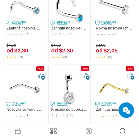
Zahnutá nosovka (chirurgická ocel, stříbrná, lesklý povrch) s krystalovým kamínkem
Zahnutá nosovka (chirurgická ocel, stříbrná, lesklý povrch) s krystalovým kamínkem
Rovná nosovka (chirurgická ocel, stříbrná, lesklý povrch) s krystalovým kamínkem
+1
+1
+1
$4,59
$4,59
$4,09
od
$2,30
od
$2,30
od
$2,05
(24)
(20)
(20)
-50%
-50%
-50%
Nosovka ve tvaru L (chirurgická ocel, stříbrná, lesklý povrch) s krystalovým kamínkem
Kroužek do pupíku (chirurgická ocel, stříbrná, lesklý povrch) s krystalovým kamínkem
Zahnutá nosovka (chirurgická ocel, zlatá, lesklý povrch) s krystalovým kamínkem
+1
+1
+1
$4,59
$14,90
$11,90
od
$2,30
od
$7,45
od
$5,95
(17)
(22)
(19)