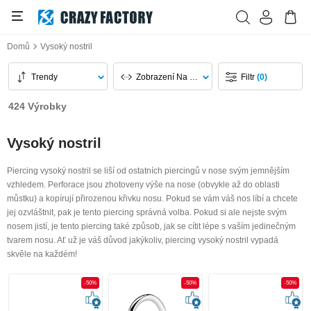
Domů
Vysoký nostril
Trendy
Zobrazení Na Stránku
Filtr
(0)
424 Výrobky
Vysoký nostril
Piercing vysoký nostril se liší od ostatních piercingů v nose svým jemnějším
vzhledem. Perforace jsou zhotoveny výše na nose (obvykle až do oblasti
můstku) a kopírují přirozenou křivku nosu. Pokud se vám váš nos líbí a chcete
jej ozvláštnit, pak je tento piercing správná volba. Pokud si ale nejste svým
nosem jistí, je tento piercing také způsob, jak se cítit lépe s vaším jedinečným
tvarem nosu. Ať už je váš důvod jakýkoliv, piercing vysoký nostril vypadá
skvěle na každém!
-50%
-50%
-50%