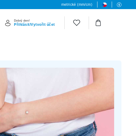
metrické (mm/cm)
Dobrý den!
Přihlásit/Vytvořit účet