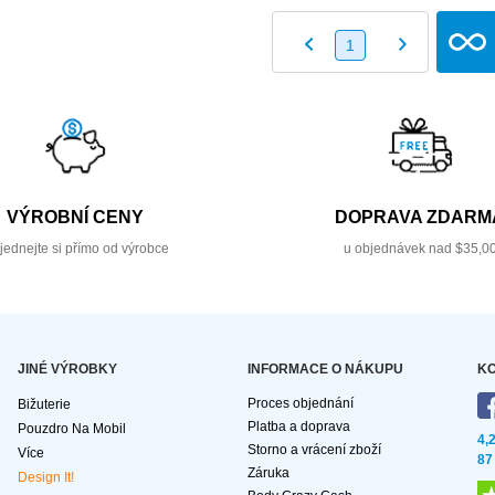
1
VÝROBNÍ CENY
DOPRAVA ZDARM
jednejte si přímo od výrobce
u objednávek nad $35,0
JINÉ VÝROBKY
INFORMACE O NÁKUPU
KO
Proces objednání
Bižuterie
Platba a doprava
Pouzdro Na Mobil
4,
Storno a vrácení zboží
Více
87
Záruka
Design It!