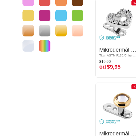
-50%
-5
Mikrodermál (titan, lesklý povrch) s koncovkou srdce a krystalovými kamínky
Mikrodermál (titan, lesklý povrch) s koncovkou srdce a krystalovými kamí
Titan ASTM F136/Chirurgická ocel 316L/Pokovená mosaz
Titan ASTM F136/Chirurgická ocel 316L/Pokovená mosaz
$19,90
$19,90
od
$9,95
od
$9,95
-50%
-5
Mikrodermál (titan, lesklý povrch) s krystalovým kamínkem
Mikrodermál (titan, lesklý povrch) s krystalovým kamínk