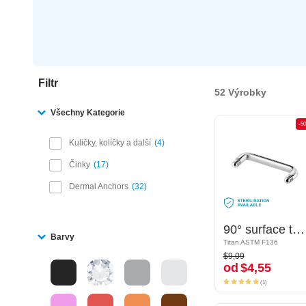
Filtr
52 Výrobky
Všechny Kategorie
-50%
-5
Kuličky, kolíčky a další
4
Činky
17
Dermal Anchors
32
90° surface tyčka
90° surface tyčka
Barvy
Titan ASTM F136
Titan ASTM F136
$9,09
$9,09
od
$4,55
od
$4,55
(1)
(1)