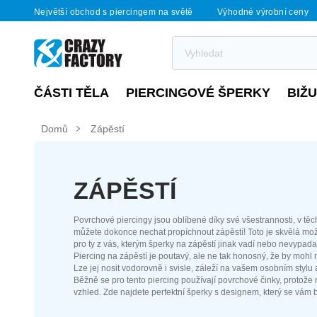
Největší obchod s piercingem na světě
Výhodné výrobní ceny
ČÁSTI TĚLA
PIERCINGOVÉ ŠPERKY
BIŽ
Domů
Zápěstí
ZÁPĚSTÍ
Povrchové piercingy jsou oblíbené díky své všestrannosti, v těc
můžete dokonce nechat propíchnout zápěstí! Toto je skvělá mo
pro ty z vás, kterým šperky na zápěstí jinak vadí nebo nevypadaj
Piercing na zápěstí je poutavý, ale ne tak honosný, že by mohl
Lze jej nosit vodorovně i svisle, záleží na vašem osobním stylu 
Běžně se pro tento piercing používají povrchové činky, protože m
vzhled. Zde najdete perfektní šperky s designem, který se vám bu