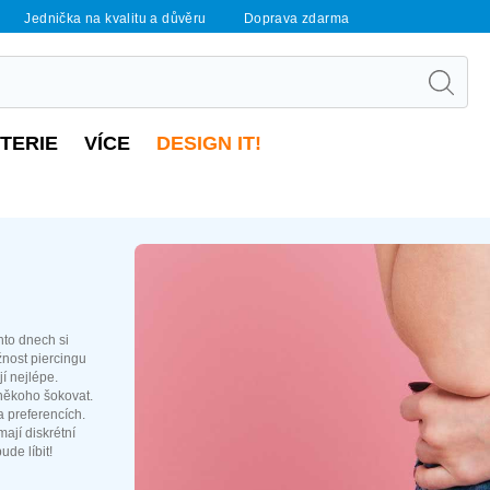
Jednička na kvalitu a důvěru
Doprava zdarma
UTERIE
VÍCE
DESIGN IT!
hto dnech si
žnost piercingu
í nejlépe.
 někoho šokovat.
a preferencích.
ají diskrétní
de líbit!