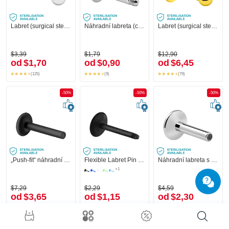
Labret (surgical steel, silver, shiny finish)
Náhradní labreta (chirurgická ocel, stříbrná, lesklý povrch)
Labret (surgical steel, gold, shiny finish) s Kuličkou
$3,39
$1,79
$12,90
od
$1,70
od
$0,90
od
$6,45
(125)
(9)
(79)
-50%
-50%
-50%
„Push-fit“ náhradní labreta bez závitu (bioflex, různé barvy)
Flexible Labret Pin (acrylic, various colours)
Náhradní labreta s vnitřním závitem (chirurgická ocel, stříbrná, lesklý povrch)
+1
$7,29
$2,29
$4,59
od
$3,65
od
$1,15
od
$2,30
(12)
(12)
(8)
-50%
-50%
-50%