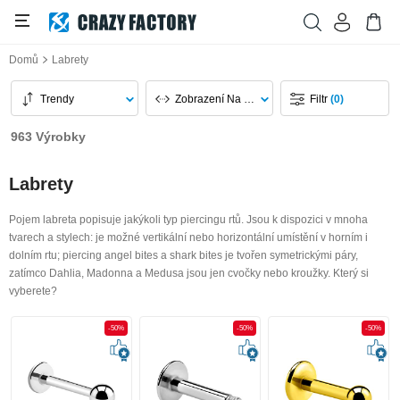
Domů
Labrety
Trendy
Zobrazení Na Stránku
Filtr
(0)
963 Výrobky
Labrety
Pojem labreta popisuje jakýkoli typ piercingu rtů. Jsou k dispozici v mnoha
tvarech a stylech: je možné vertikální nebo horizontální umístění v horním i
dolním rtu; piercing angel bites a shark bites je tvořen symetrickými páry,
zatímco Dahlia, Madonna a Medusa jsou jen cvočky nebo kroužky. Který si
vyberete?
-50%
-50%
-50%