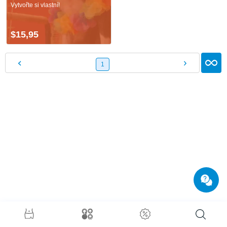
Vytvořte si vlastní!
$15,95
1