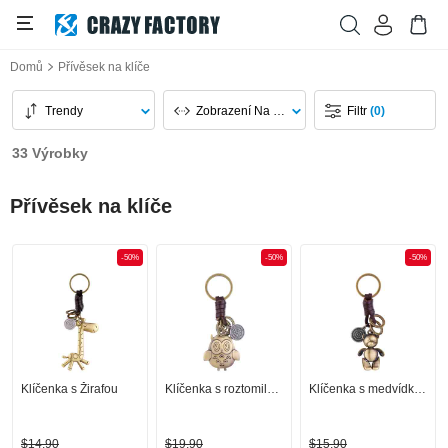
Domů
Přívěsek na klíče
Trendy
Zobrazení Na Stránku
Filtr
(0)
33 Výrobky
Přívěsek na klíče
-50%
-50%
-50%
Klíčenka s Žirafou
Klíčenka s roztomilou sovou
Klíčenka s medvídkem
$14,90
$19,90
$15,90