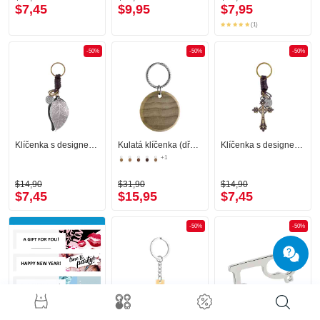
$7,45
$9,95
$7,95
(1)
-50%
-50%
-50%
Klíčenka s designem list
Kulatá klíčenka (dřevo, různé barvy)
Klíčenka s designem kříž
+1
$14,90
$31,90
$14,90
$7,45
$15,95
$7,45
-50%
-50%
Klíčenka
Bezdotykový otvírač dveří