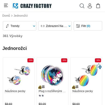
Domů
Jednorožci
Trendy
Zobrazení Na Stránku
Filtr
(0)
361 Výrobky
Jednorožci
-50%
-50%
-50%
Náušnice pecky
Plug s rozšířenými konci (akryl transparentní) s designem Crapwaer
Náušnice pecky
$8,69
$9,09
$8,69