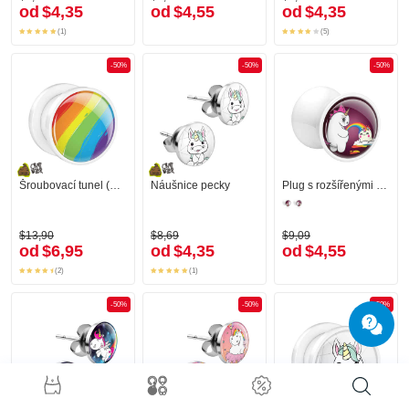
od
$4,35
od
$4,55
od
$4,35
(1)
(5)
-50%
-50%
-50%
Šroubovací tunel (akryl, bílá) s designem duha
Náušnice pecky
Plug s rozšířenými konci (akryl, bílá) s zlým jednorožcem „Crazycorn“
$13,90
$8,69
$9,09
od
$6,95
od
$4,35
od
$4,55
(2)
(1)
-50%
-50%
-50%