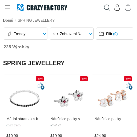
Domů
SPRING JEWELLERY
Trendy
Zobrazení Na Stránku
Filtr
(0)
225 Výrobky
SPRING JEWELLERY
-50%
-50%
-50%
Módní náramek s krystalovým kamínkem v různých barvách
Náušnice pecky s designem květina a krystalovými kamínky
Náušnice pecky
$10,90
$19,90
$24,90