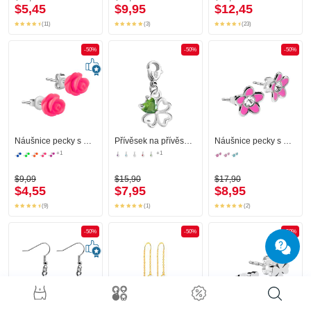
$5,45
$9,95
$12,45
(11)
(3)
(23)
-50%
-50%
-50%
Náušnice pecky s designem květina
Přívěsek na přívěskový náramek s designem květina a krystalovým kamínkem v různých barvách
Náušnice pecky s designem květina a krystalovými kamínky
+1
+1
$9,09
$15,90
$17,90
$4,55
$7,95
$8,95
(9)
(1)
(2)
-50%
-50%
-50%