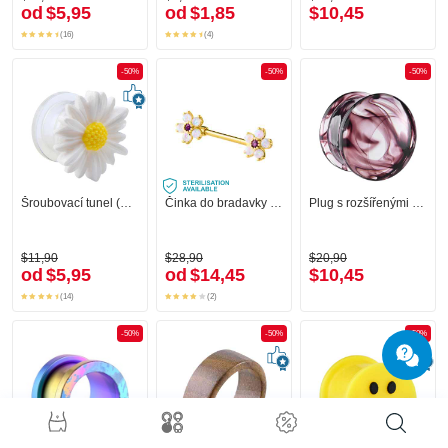
od
$5,95
od
$1,85
$10,45
(16)
(4)
-50%
-50%
-50%
Šroubovací tunel (akryl, transparentní) s koncovkou květina
Činka do bradavky s koncovkou květina a krystalovými kamínky
Plug s rozšířenými konci (sklo)
$11,90
$28,90
$20,90
od
$5,95
od
$14,45
$10,45
(14)
(2)
-50%
-50%
-50%