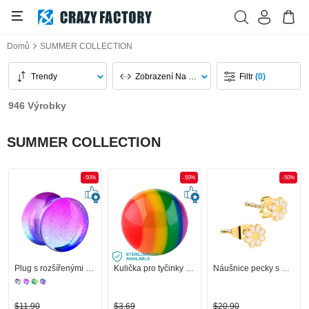
Domů
SUMMER COLLECTION
Trendy
Zobrazení Na Stránku
Filtr
(0)
946 Výrobky
SUMMER COLLECTION
-50%
-50%
-50%
Plug s rozšířenými konci (akryl)
Kulička pro tyčinky se závitem (akryl) s duhovými barvami
Náušnice pecky s daisy design
$11,90
$3,69
$20,90