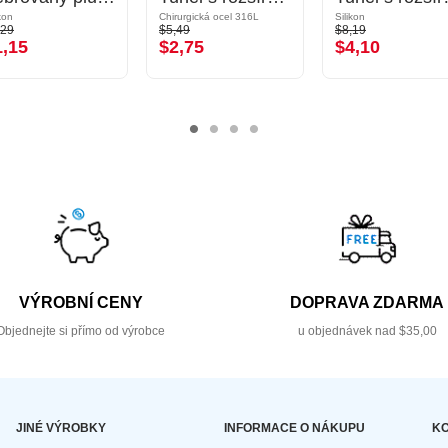
ikon
Chirurgická ocel 316L
Silikon
,29
$5,49
$8,19
1,15
$2,75
$4,10
VÝROBNÍ CENY
DOPRAVA ZDARMA
Objednejte si přímo od výrobce
u objednávek nad $35,00
JINÉ VÝROBKY
INFORMACE O NÁKUPU
KO