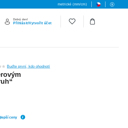
metrické (mm/cm)
Dobrý den!
Přihlásit/Vytvořit účet
Buďte první, kdo ohodnotí
erovým
ruh“
jlepší ceny