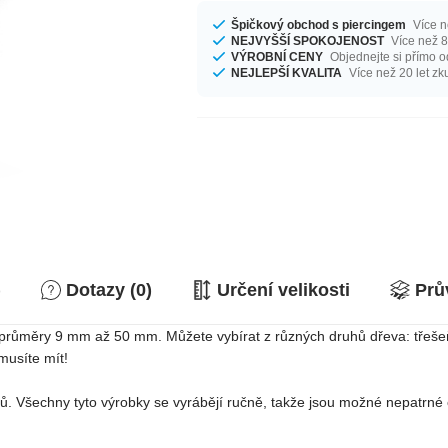
Špičkový obchod s piercingem
Více n
NEJVYŠŠÍ SPOKOJENOST
Více než 8
VÝROBNÍ CENY
Objednejte si přímo o
NEJLEPŠÍ KVALITA
Více než 20 let zk
)
Dotazy (0)
Určení velikosti
Prů
 s průměry 9 mm až 50 mm. Můžete vybírat z různých druhů dřeva: třeše
musíte mít!
. Všechny tyto výrobky se vyrábějí ručně, takže jsou možné nepatrné od