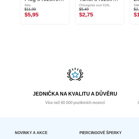
Sklo
Chirurgická ocel 316L
Sil
$11,90
$5,49
$2
$5,95
$2,75
$
JEDNIČKA NA KVALITU A DŮVĚRU
Více než 80 000 pozitivních recenzí
NOVINKY A AKCE
PIERCINGOVÉ ŠPERKY