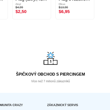
Akryl
Dřevo
Silikon
$4,99
$13,90
$2,29
$2,50
$6,95
$1,
ŠPIČKOVÝ OBCHOD S PIERCINGEM
Více než 7 milionů zákazníků
MUNITA CRAZY
ZÁKAZNICKÝ SERVIS