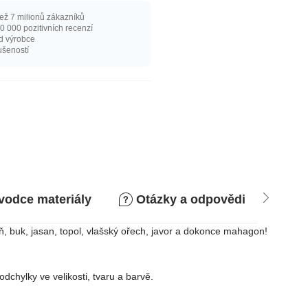
ež 7 milionů zákazníků
0 000 pozitivních recenzí
d výrobce
ušeností
vodce materiály
Otázky a odpovědi
Zá
ň, buk, jasan, topol, vlašský ořech, javor a dokonce mahagon!
chylky ve velikosti, tvaru a barvě.