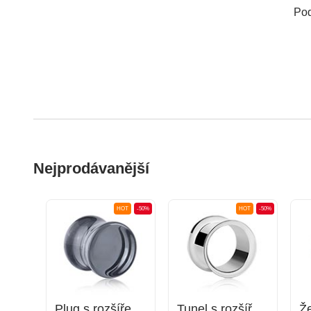
Pod
Nejprodávanější
OT
-50%
HOT
-50%
HOT
-50%
Plug s rozšířenými konci (akryl, různé barvy)
Plug s rozšířenými konci (sklo, různé barvy)
Tunel s rozšířenými konci (chirurgická ocel, stříbrná, lesklý povrch)