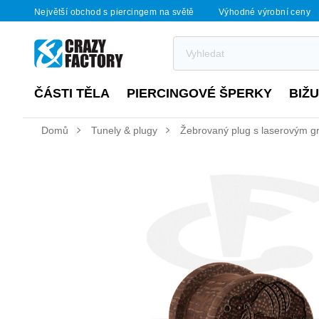
Největší obchod s piercingem na světě
Výhodné výrobní ceny
ČÁSTI TĚLA
PIERCINGOVÉ ŠPERKY
BIŽ
Domů
Tunely & plugy
Žebrovaný plug s laserovým g