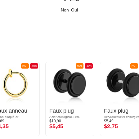
Non
Oui
HOT
-50%
HOT
-50%
HOT
aux anneau
Faux plug
Faux plug
ton plaqué or
Acier chirurgical 316L
,69
$10,90
$5,49
4,35
$5,45
$2,75