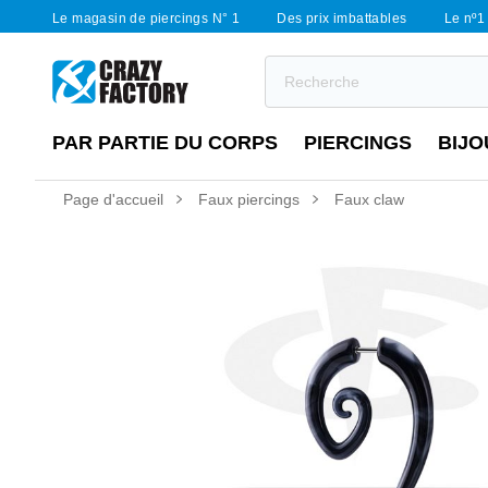
Le magasin de piercings N° 1
Des prix imbattables
Le nº1 
PAR PARTIE DU CORPS
PIERCINGS
BIJO
Page d'accueil
Faux piercings
Faux claw