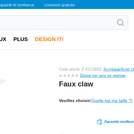
qualité et confiance
Livraison gratuite
UX
PLUS
DESIGN IT!
Code article: E-FCL0002,
Acrylique/Acier c
Donne ton avis en premier
Faux claw
Veuillez choisir
(Quelle est ma taille ?)
Garantie-meilleu