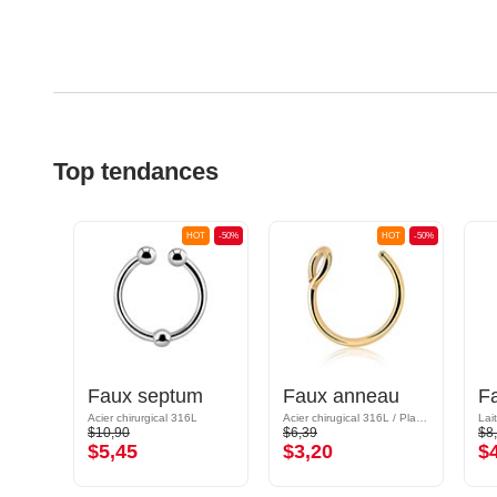
Top tendances
OT
-50%
HOT
-50%
HOT
-50%
Faux septum
Faux anneau
F
L
Acier chirurgical 316L
Acier chirugical 316L / Plaqué or
Lai
$10,90
$6,39
$8
$5,45
$3,20
$