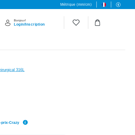
Métrique (mm/cm)
Bonjour!
Login/Inscription
hirurgical 316L
r-prix-Crazy