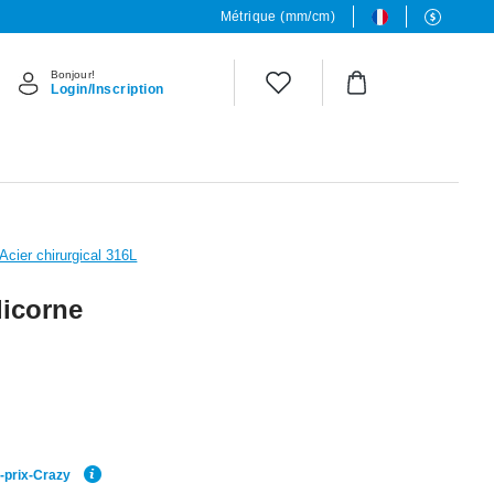
Métrique (mm/cm)
Bonjour!
Login/Inscription
Acier chirurgical 316L
licorne
r-prix-Crazy