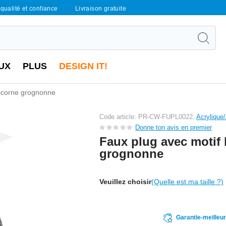
qualité et confiance
Livraison gratuite
UX
PLUS
DESIGN IT!
licorne grognonne
Code article: PR-CW-FUPL0022,
Acrylique/
Donne ton avis en premier
Faux plug avec motif 
grognonne
Veuillez choisir
(Quelle est ma taille ?)
Garantie-meilleu