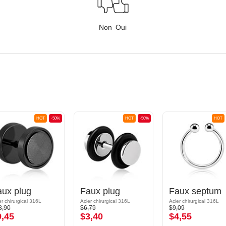
Non
Oui
HOT
-50%
HOT
-50%
HOT
aux plug
Faux plug
Faux septum
er chirurgical 316L
Acier chirurgical 316L
Acier chirurgical 316L
8,90
$6,79
$9,09
9,45
$3,40
$4,55