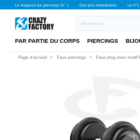
Le magasin de piercings N° 1
Des prix imbattables
Le nº1 
PAR PARTIE DU CORPS
PIERCINGS
BIJO
Page d'accueil
Faux piercings
Faux plug avec motif 