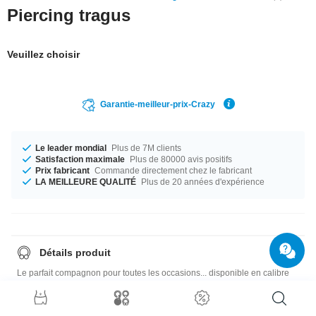
Piercing tragus
Veuillez choisir
Garantie-meilleur-prix-Crazy
Le leader mondial
Plus de 7M clients
Satisfaction maximale
Plus de 80000 avis positifs
Prix fabricant
Commande directement chez le fabricant
LA MEILLEURE QUALITÉ
Plus de 20 années d'expérience
Détails produit
Le parfait compagnon pour toutes les occasions... disponible en calibre
1.2 mm. Le parfait compagnon pour toutes les occasions... disponible en
longueur 6 mm. Modèle avec la boule 3 mm. Un étonnant produit que tu
adoreras pendant longtemps !