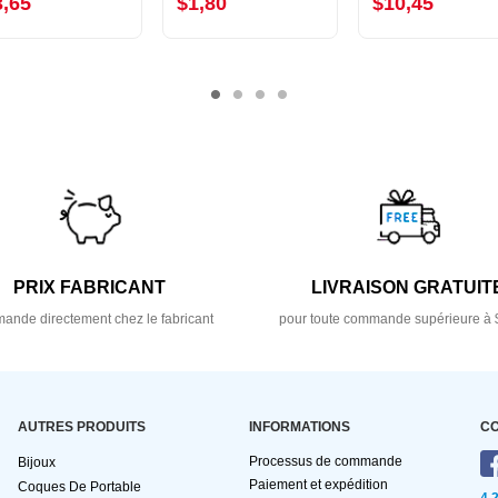
3,65
$1,80
$10,45
PRIX FABRICANT
LIVRAISON GRATUIT
nde directement chez le fabricant
pour toute commande supérieure à 
AUTRES PRODUITS
INFORMATIONS
C
Processus de commande
Bijoux
Paiement et expédition
Coques De Portable