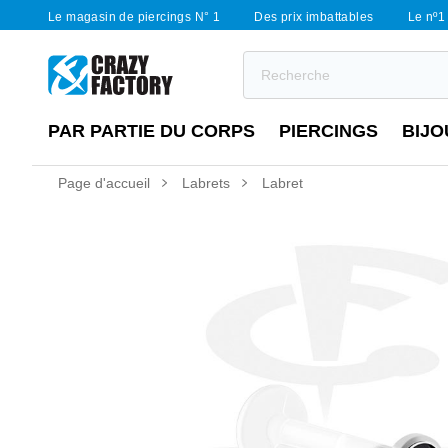
Le magasin de piercings N° 1
Des prix imbattables
Le nº1 
PAR PARTIE DU CORPS
PIERCINGS
BIJO
Page d'accueil
Labrets
Labret