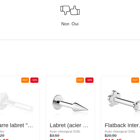
Non
Oui
HOT
-50%
HOT
-50%
HOT
Barre labret "Push-fit" sans filetage (bioflex, différentes couleurs)
Labret (acier chirurgical, argent, finition brillante) avec cône
Flatback Internally T
flex
Acier chirurgical 316L
Acier chirurgical 316L
,29
$3,59
$20,90