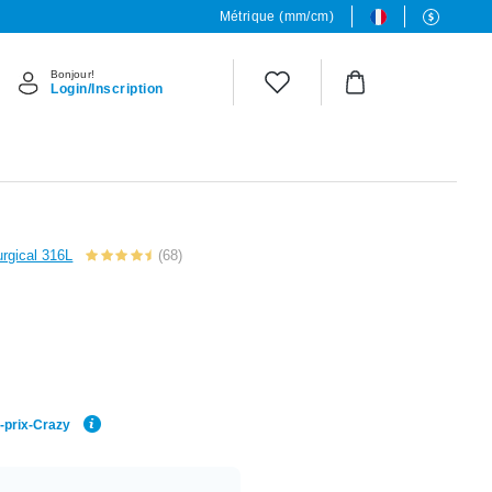
Métrique (mm/cm)
Bonjour!
Login/Inscription
urgical 316L
(68)
r-prix-Crazy