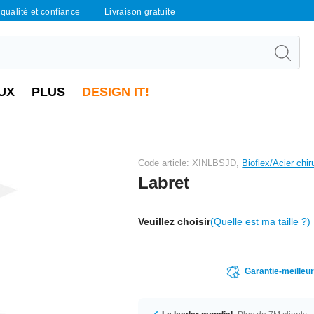
qualité et confiance
Livraison gratuite
UX
PLUS
DESIGN IT!
Code article: XINLBSJD,
Bioflex/Acier chir
Labret
Veuillez choisir
(Quelle est ma taille ?)
Garantie-meilleu