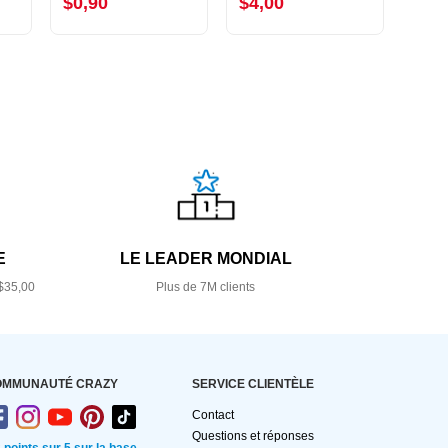
$0,90
$4,00
$4,
E
LE LEADER MONDIAL
$35,00
Plus de 7M clients
OMMUNAUTÉ CRAZY
SERVICE CLIENTÈLE
Contact
Questions et réponses