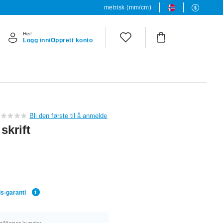
metrisk (mm/cm)
Hei!
Logg inn/Opprett konto
Bli den første til å anmelde
skrift
is-garanti