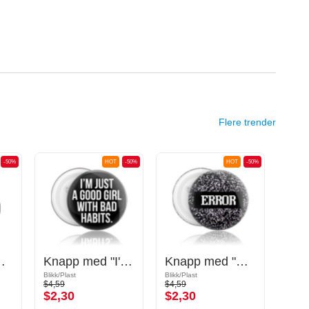
Flere trender
-50%
HOT
-50%
HOT
-50%
r than bullshit" skrift
Knapp med "I'm just a good girl with bad habits" skrift
Knapp med "Error" skrift
Blikk/Plast
Blikk/Plast
Blikk/P
$4,59
$4,59
$4,59
$2,30
$2,30
$2,