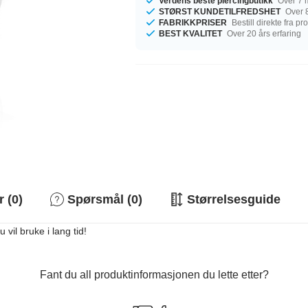
Verdens beste piercingbutikk
Over 7 m
STØRST KUNDETILFREDSHET
Over 8
FABRIKKPRISER
Bestill direkte fra p
BEST KVALITET
Over 20 års erfaring
 (0)
Spørsmål (0)
Størrelsesguide
 vil bruke i lang tid!
Fant du all produktinformasjonen du lette etter?