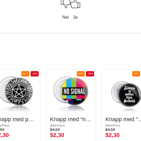
Nei
Ja
HOT
-50%
HOT
-50%
HOT
Knapp med pentagramdesign
Knapp med "no signal" skrift
Knapp med "Silence is bette
kk/Plast
Blikk/Plast
Blikk/Plast
,59
$4,59
$4,59
2,30
$2,30
$2,30