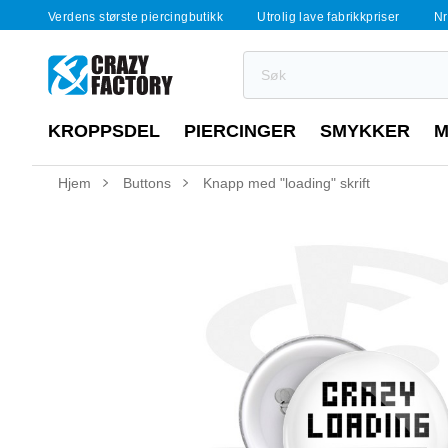
Verdens største piercingbutikk
Utrolig lave fabrikkpriser
Nr
KROPPSDEL
PIERCINGER
SMYKKER
M
Hjem
Buttons
Knapp med "loading" skrift