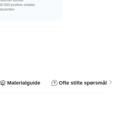
illioner kunder
0 000 positive omtaler
rodusenten
Materialguide
Ofte stilte spørsmål
R