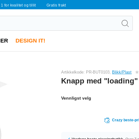
 1 for kvalitet og tillit
Gratis frakt
ER
DESIGN IT!
Artikkelkode: PR-BUT0103,
Blikk/Plast
Knapp med "loading" 
Vennligst velg
Crazy beste-pr