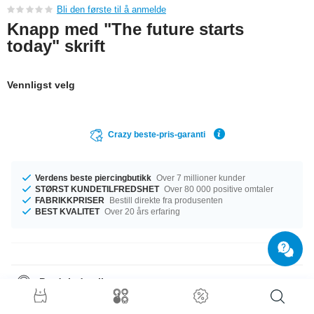
Bli den første til å anmelde
Knapp med "The future starts
today" skrift
Vennligst velg
Crazy beste-pris-garanti
Verdens beste piercingbutikk
Over 7 millioner kunder
STØRST KUNDETILFREDSHET
Over 80 000 positive omtaler
FABRIKKPRISER
Bestill direkte fra produsenten
BEST KVALITET
Over 20 års erfaring
Produktdetaljer
Tilgjengelig med diameter fra 32 mm til 58 mm. En funky artikkel som er
akkurat slik du liker dem.