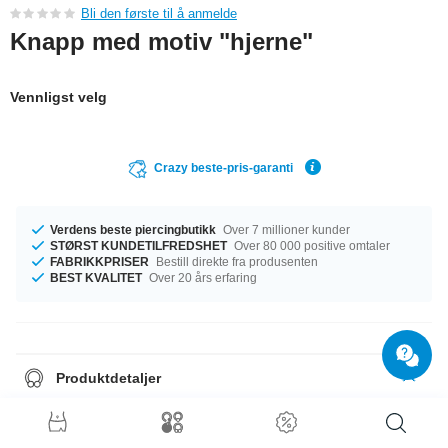
Bli den første til å anmelde
Knapp med motiv "hjerne"
Vennligst velg
Crazy beste-pris-garanti
Verdens beste piercingbutikk
Over 7 millioner kunder
STØRST KUNDETILFREDSHET
Over 80 000 positive omtaler
FABRIKKPRISER
Bestill direkte fra produsenten
BEST KVALITET
Over 20 års erfaring
Produktdetaljer
Vi ordner det, uansett hvilken størrelse du trenger. Du kan velge diameter
fra 32 mm til 58 mm. Kjøp nå, før det blir utsolgt!