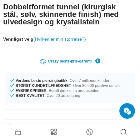
Dobbeltformet tunnel (kirurgisk
stål, sølv, skinnende finish) med
ulvedesign og krystallstein
Vennligst velg
(Hvilken er min størrelse?)
Crazy beste-pris-garanti
Verdens beste piercingbutikk
Over 7 millioner kunder
STØRST KUNDETILFREDSHET
Over 80 000 positive omtaler
FABRIKKPRISER
Bestill direkte fra produsenten
BEST KVALITET
Over 20 års erfaring
Produktdetaljer
Den perfekte følgesvenn i enhver anledning … tilgjengelig med diameter