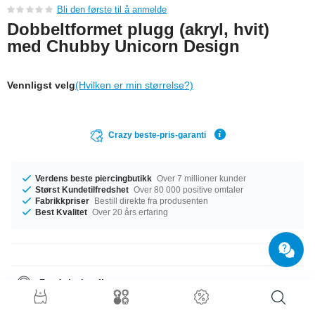
Bli den første til å anmelde
Dobbeltformet plugg (akryl, hvit)
med Chubby Unicorn Design
Vennligst velg
(Hvilken er min størrelse?)
Crazy beste-pris-garanti
Verdens beste piercingbutikk
Over 7 millioner kunder
Størst Kundetilfredshet
Over 80 000 positive omtaler
Fabrikkpriser
Bestill direkte fra produsenten
Best Kvalitet
Over 20 års erfaring
Produktdetaljer
Tilgjengelig med diameter fra 6 mm til 50 mm. Kjøp nå, før det blir utsolgt!