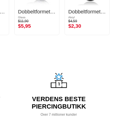
ibbet plugg (silikon)
Dobbeltformet plugg (glass, forskjellige farger)
Dobbeltformet plugg (akryl, forskjellige farger)
Glass
Akryl
Kirurgi
$11,90
$4,59
$10,9
$5,95
$2,30
$5,
VERDENS BESTE
PIERCINGBUTIKK
Over 7 millioner kunder