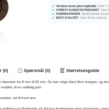
Verdens beste piercingbutikk
Over 7 m
STØRST KUNDETILFREDSHET
Over 8
FABRIKKPRISER
Bestill direkte fra p
BEST KVALITET
Over 20 års erfaring
 (0)
Spørsmål (0)
Størrelsesguide
 diameter fra 9 mm til 50 mm. Du kan velge blant flere tretyper, og den v
alitet, til en uslåelig pris!
dukter, ett til hvert øre.
isse artiklene er håndlagde, så det kan forekomme små variasjoner i stør