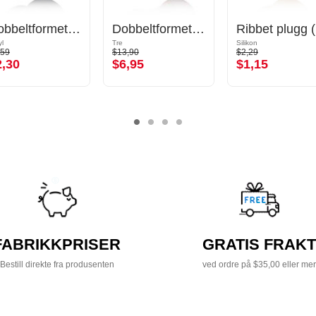
Dobbeltformet tunnel (akryl, forskjellige farger)
Dobbeltformet plugg (tre) med konkav front
R
yl
Tre
Silikon
,59
$13,90
$2,29
2,30
$6,95
$1,15
FABRIKKPRISER
GRATIS FRAKT
Bestill direkte fra produsenten
ved ordre på $35,00 eller mer