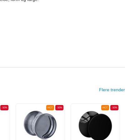
Flere trender
-50%
HOT
-50%
HOT
-50%