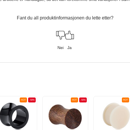
Fant du all produktinformasjonen du lette etter?
Nei
Ja
HOT
-50%
HOT
-50%
HOT