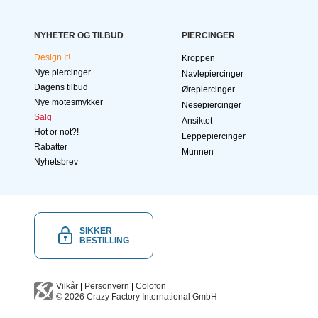
NYHETER OG TILBUD
PIERCINGER
Design It!
Kroppen
Nye piercinger
Navlepiercinger
Dagens tilbud
Ørepiercinger
Nye motesmykker
Nesepiercinger
Salg
Ansiktet
Hot or not?!
Leppepiercinger
Rabatter
Munnen
Nyhetsbrev
SIKKER
BESTILLING
Vilkår
|
Personvern
|
Colofon
© 2026
Crazy Factory International
GmbH