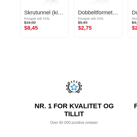
Dobbeltformet plugg (tre)
Skrutunnel (kirurgisk stål, sølv, skinnende finish) med krystallstein
Dobbeltformet tunnel (kirurgisk stål, sølv, skinnende finish)
Kirurgisk stål 316L
Kirurgisk stål 316L
Akr
$16,90
$5,49
$4
$8,45
$2,75
$
NR. 1 FOR KVALITET OG
TILLIT
Over 80 000 positive omtaler