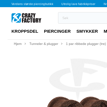
Verdens største piercingbutikk
Utrolig lave fabrikkpriser
Nr
KROPPSDEL
PIERCINGER
SMYKKER
M
Hjem
Tunneler & plugger
1 par ribbede plugger (tre)