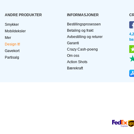
ANDRE PRODUKTER
INFORMASJONER
CR
Bestillingsprosessen
Smykker
Betaling og frakt
Mobildeksler
4,
Avbestilling og returer
Mer
ba
Garanti
Design It!
Crazy Cash-poeng
Gavekort
Om oss
Partisalg
Action Shots
Bærekraft