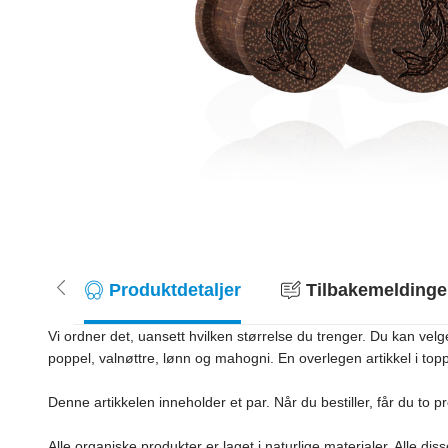
Produktdetaljer
Tilbakemeldinger
Vi ordner det, uansett hvilken størrelse du trenger. Du kan velge
poppel, valnøttre, lønn og mahogni. En overlegen artikkel i topp kv
Denne artikkelen inneholder et par. Når du bestiller, får du to pro
Alle organiske produkter er laget i naturlige materialer. Alle d