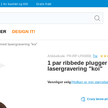
 1 for kvalitet og tillit
Gratis frakt
ER
DESIGN IT!
 med lasergravering "koi"
Artikkelkode: PR-IRP-LPA0008,
Tre
1 par ribbede plugger
lasergravering "koi"
Vennligst velg
(Hvilken er min størrels
Crazy beste-pr