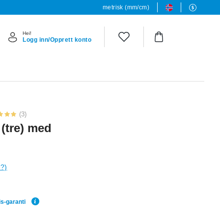
metrisk (mm/cm)
Hei!
Logg inn/Opprett konto
(3)
 (tre) med
e?)
is-garanti