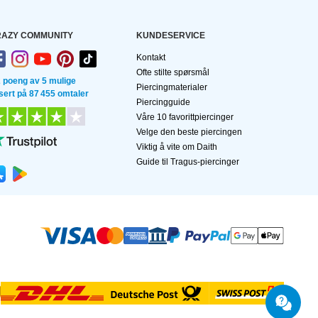
AZY COMMUNITY
KUNDESERVICE
Kontakt
Ofte stilte spørsmål
2 poeng av 5 mulige
Piercingmaterialer
sert på 87 455 omtaler
Piercingguide
Våre 10 favorittpiercinger
Velge den beste piercingen
Viktig å vite om Daith
Guide til Tragus-piercinger