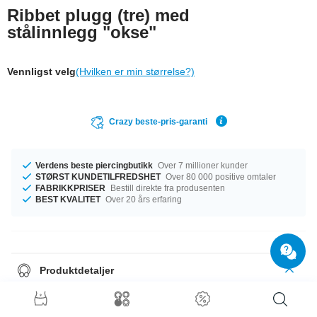
Ribbet plugg (tre) med
stålinnlegg "okse"
Vennligst velg
(Hvilken er min størrelse?)
Crazy beste-pris-garanti
Verdens beste piercingbutikk
Over 7 millioner kunder
STØRST KUNDETILFREDSHET
Over 80 000 positive omtaler
FABRIKKPRISER
Bestill direkte fra produsenten
BEST KVALITET
Over 20 års erfaring
Produktdetaljer
Den perfekte følgesvenn i enhver anledning … tilgjengelig med diameter
fra 10 mm til 30 mm. Fargepaletten er stor, med blant annet Antique Gold,
Gull og mange flere. Bøk? Mahogni? Hva er din stil? En himmelsk artikkel