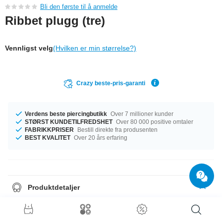
Bli den første til å anmelde
Ribbet plugg (tre)
Vennligst velg
(Hvilken er min størrelse?)
Crazy beste-pris-garanti
Verdens beste piercingbutikk
Over 7 millioner kunder
STØRST KUNDETILFREDSHET
Over 80 000 positive omtaler
FABRIKKPRISER
Bestill direkte fra produsenten
BEST KVALITET
Over 20 års erfaring
Produktdetaljer
In stock with diameters from 10 mm up to 30 mm. The perfect style with
Beech Wood. A super trendy product at an unbeatable price, straight from
your Factory.