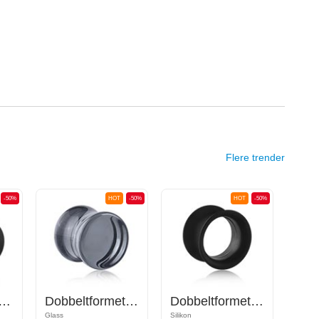
Flere trender
-50%
HOT
-50%
HOT
-50%
akryl, forskjellige farger) med O-ringer
Dobbeltformet plugg (glass, forskjellige farger)
Dobbeltformet tunnel (silikon, forskjellige farger)
Glass
Silikon
Akryl