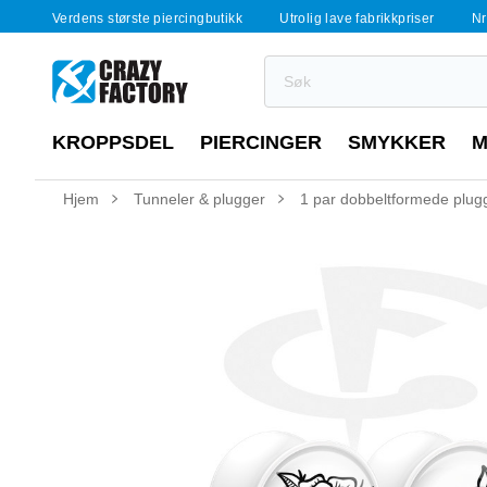
Verdens største piercingbutikk
Utrolig lave fabrikkpriser
Nr
KROPPSDEL
PIERCINGER
SMYKKER
M
Hjem
Tunneler & plugger
1 par dobbeltformede plugge