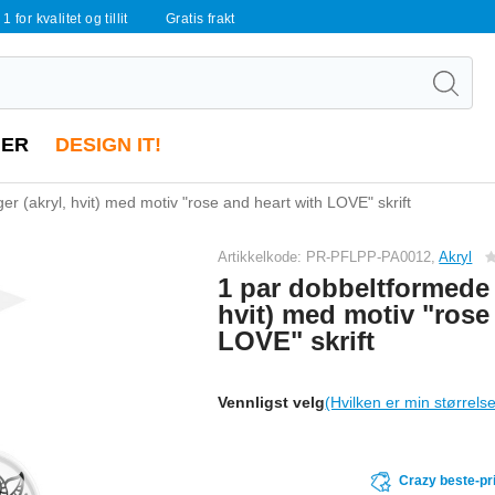
 1 for kvalitet og tillit
Gratis frakt
ER
DESIGN IT!
r (akryl, hvit) med motiv "rose and heart with LOVE" skrift
Artikkelkode: PR-PFLPP-PA0012,
Akryl
1 par dobbeltformede 
hvit) med motiv "rose
LOVE" skrift
Vennligst velg
(Hvilken er min størrels
Crazy beste-pr