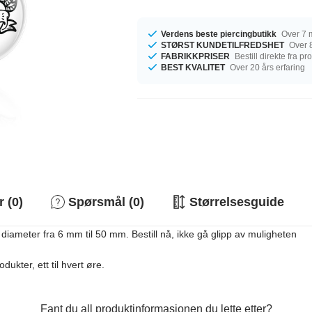
Verdens beste piercingbutikk
Over 7 m
STØRST KUNDETILFREDSHET
Over 8
FABRIKKPRISER
Bestill direkte fra p
BEST KVALITET
Over 20 års erfaring
 (0)
Spørsmål (0)
Størrelsesguide
diameter fra 6 mm til 50 mm. Bestill nå, ikke gå glipp av muligheten
dukter, ett til hvert øre.
Fant du all produktinformasjonen du lette etter?