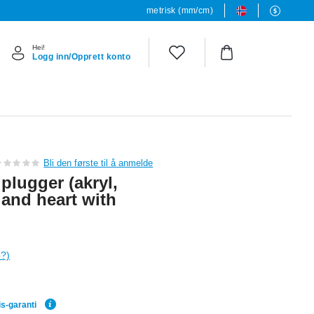
metrisk (mm/cm)
Hei!
Logg inn/Opprett konto
Bli den første til å anmelde
plugger (akryl,
 and heart with
e?)
is-garanti