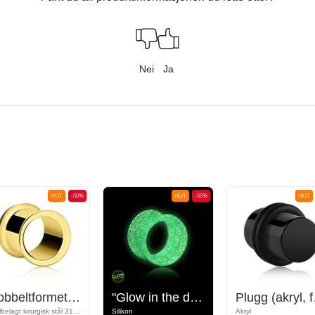
Nei
Ja
HOT
-50%
HOT
-50%
HOT
Dobbeltformet tunnel (kirurgisk stål, gull, skinnende finish)
"Glow in the dark" double flared tunnel (silicone, various colours)
Plugg (
Gullbelagt kirurgisk stål 316L
Silikon
Akryl