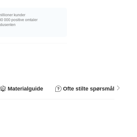
illioner kunder
0 000 positive omtaler
rodusenten
Materialguide
Ofte stilte spørsmål
R