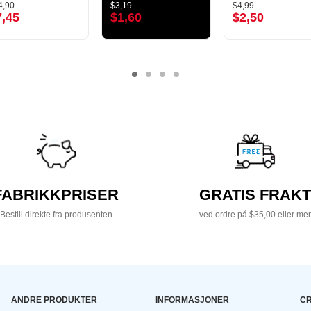
4,90
$3,19
$4,99
7,45
$1,60
$2,50
FABRIKKPRISER
GRATIS FRAKT
Bestill direkte fra produsenten
ved ordre på $35,00 eller mer
ANDRE PRODUKTER
INFORMASJONER
CR