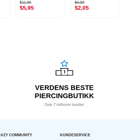
$11,90
$4,09
$16,9
$5,95
$2,05
$8,
VERDENS BESTE
PIERCINGBUTIKK
Over 7 millioner kunder
AZY COMMUNITY
KUNDESERVICE