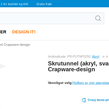
 1 for kvalitet og tillit
Gratis frakt
ER
DESIGN IT!
med Crapware-design
Artikkelkode: PR-PUTNP0250,
Akryl
Skrutunnel (akryl, sva
Crapware-design
Vennligst velg
(Hvilken er min størrels
Crazy beste-pr