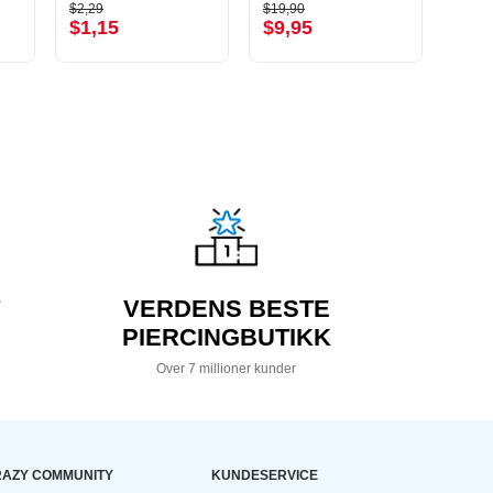
$2,29
$19,90
$8,19
$1,15
$9,95
$4,
VERDENS BESTE
PIERCINGBUTIKK
Over 7 millioner kunder
AZY COMMUNITY
KUNDESERVICE