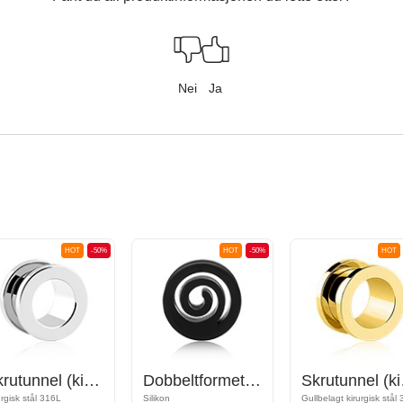
Nei
Ja
HOT
-50%
HOT
-50%
HOT
Skrutunnel (kirurgisk stål, sølv, skinnende finish)
Dobbeltformet tunnel (silikon, forskjellige farger) med spiraldesign
Skrutunn
urgisk stål 316L
Silikon