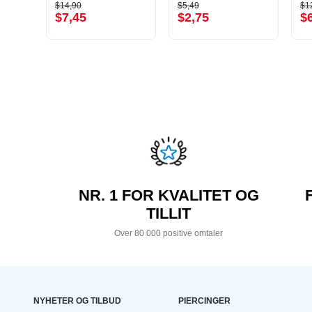
$14,90
$5,49
$1
$7,45
$2,75
$
NR. 1 FOR KVALITET OG
TILLIT
Over 80 000 positive omtaler
NYHETER OG TILBUD
PIERCINGER