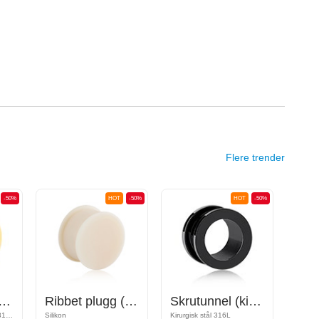
Flere trender
-50%
HOT
-50%
HOT
-50%
el (kirurgisk stål, gull, skinnende finish)
Ribbet plugg (silikon)
Skrutunnel (kirurgisk stål, svart, skinnende finish)
Gullbelagt kirurgisk stål 316L
Silikon
Kirurgisk stål 316L
Silikon