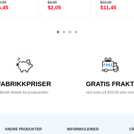
2,90
$4,09
$22,90
6,45
$2,05
$11,45
FABRIKKPRISER
GRATIS FRAKT
Bestill direkte fra produsenten
ved ordre på $35,00 eller mer
ANDRE PRODUKTER
INFORMASJONER
CR