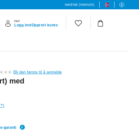
metrisk (mm/cm)
Hei!
Logg inn/Opprett konto
Bli den første til å anmelde
rt) med
e?)
is-garanti