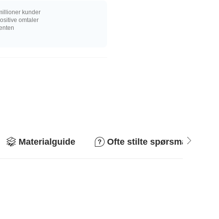
illioner kunder
sitive omtaler
senten
Materialguide
Ofte stilte spørsmål