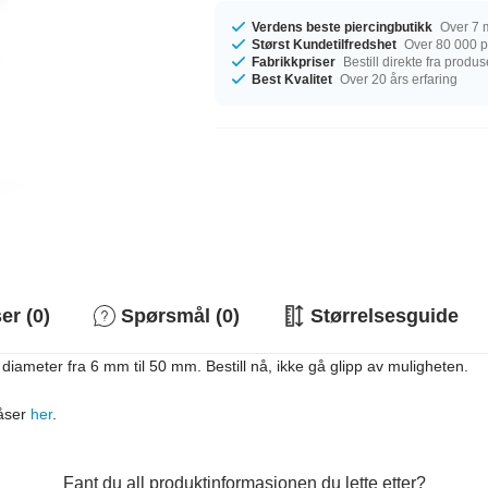
Verdens beste piercingbutikk
Over 7 m
Størst Kundetilfredshet
Over 80 000 po
Fabrikkpriser
Bestill direkte fra produ
Best Kvalitet
Over 20 års erfaring
r (0)
Spørsmål (0)
Størrelsesguide
iameter fra 6 mm til 50 mm. Bestill nå, ikke gå glipp av muligheten.
låser
her
.
Fant du all produktinformasjonen du lette etter?