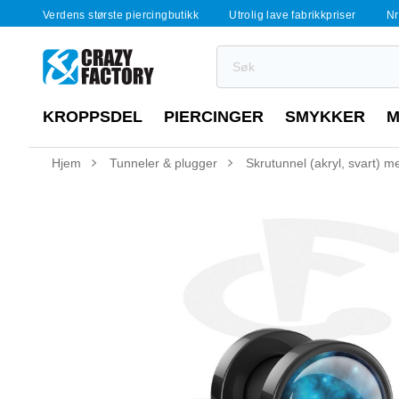
Verdens største piercingbutikk
Utrolig lave fabrikkpriser
Nr
KROPPSDEL
PIERCINGER
SMYKKER
M
Hjem
Tunneler & plugger
Skrutunnel (akryl, svart) 