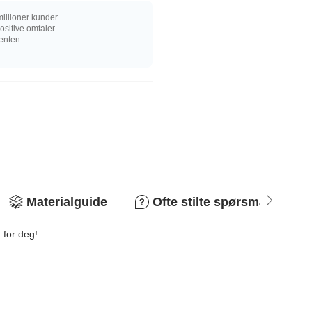
illioner kunder
sitive omtaler
senten
Materialguide
Ofte stilte spørsmål
 for deg!