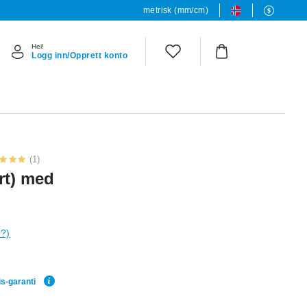
metrisk (mm/cm)
Hei!
Logg inn/Opprett konto
(1)
rt) med
e?)
is-garanti