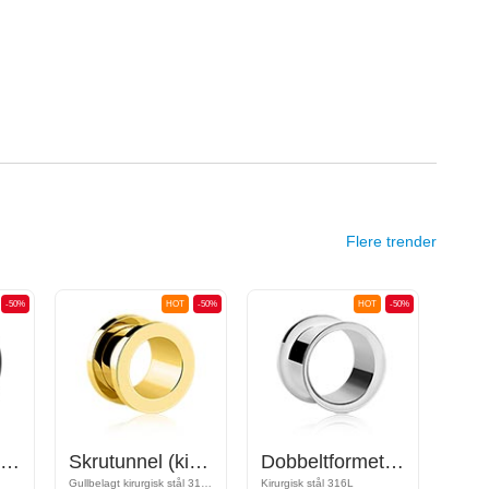
Flere trender
-50%
HOT
-50%
HOT
-50%
Dobbeltformet tunnel (silikon, forskjellige farger)
Skrutunnel (kirurgisk stål, gull, skinnende finish)
Dobbeltformet tunnel (kirurgisk stål, sølv, skinnende finish)
Gullbelagt kirurgisk stål 316L
Kirurgisk stål 316L
Tre