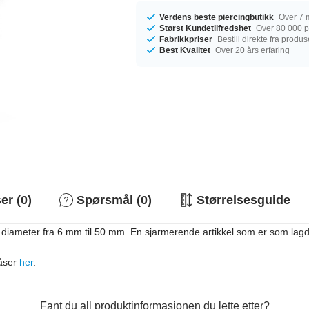
Verdens beste piercingbutikk
Over 7 m
Størst Kundetilfredshet
Over 80 000 po
Fabrikkpriser
Bestill direkte fra produ
Best Kvalitet
Over 20 års erfaring
r (0)
Spørsmål (0)
Størrelsesguide
 diameter fra 6 mm til 50 mm. En sjarmerende artikkel som er som lagd
låser
her
.
Fant du all produktinformasjonen du lette etter?