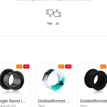
Nei
Ja
HOT
-50%
HOT
-50%
HOT
Single flared tunnel (surgical steel, black) med O-ring
Dobbeltformet tunnel (silikon, forskjellige farger) med marmordesign
urgisk stål 316L
Silikon
Silikon