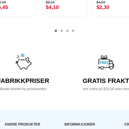
0,90
$8,19
$4,59
5,45
$4,10
$2,30
FABRIKKPRISER
GRATIS FRAKT
Bestill direkte fra produsenten
ved ordre på $35,00 eller mer
ANDRE PRODUKTER
INFORMASJONER
CR