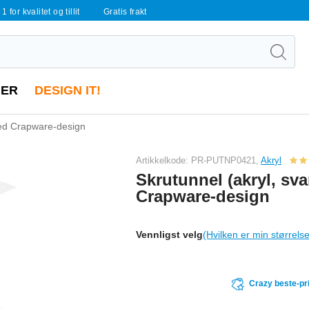
 1 for kvalitet og tillit
Gratis frakt
ER
DESIGN IT!
med Crapware-design
Artikkelkode: PR-PUTNP0421,
Akryl
Skrutunnel (akryl, sva
Crapware-design
Vennligst velg
(Hvilken er min størrels
Crazy beste-pr