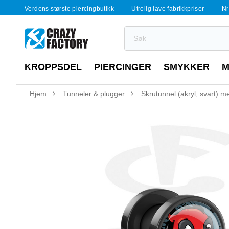
Verdens største piercingbutikk
Utrolig lave fabrikkpriser
Nr
KROPPSDEL
PIERCINGER
SMYKKER
M
Hjem
Tunneler & plugger
Skrutunnel (akryl, svart) 