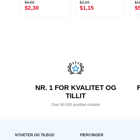
$4,59
$2,29
$1
$2,30
$1,15
$
NR. 1 FOR KVALITET OG
TILLIT
Over 80 000 positive omtaler
NYHETER OG TILBUD
PIERCINGER