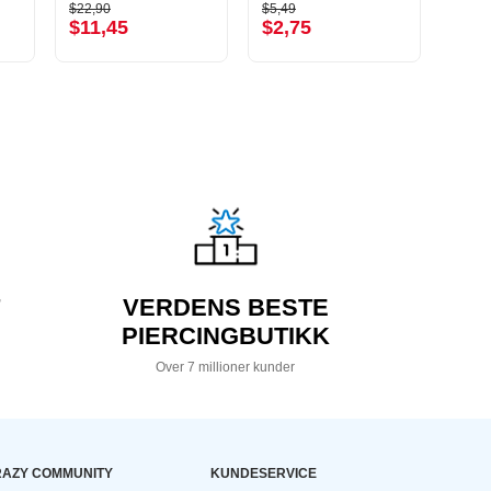
$22,90
$5,49
$13,9
$11,45
$2,75
$6,
VERDENS BESTE
PIERCINGBUTIKK
Over 7 millioner kunder
AZY COMMUNITY
KUNDESERVICE