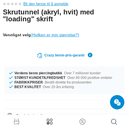
Bli den første til å anmelde
Skrutunnel (akryl, hvit) med
"loading" skrift
Vennligst velg
(Hvilken er min størrelse?)
Crazy beste-pris-garanti
Verdens beste piercingbutikk
Over 7 millioner kunder
STØRST KUNDETILFREDSHET
Over 80 000 positive omtaler
FABRIKKPRISER
Bestill direkte fra produsenten
BEST KVALITET
Over 20 års erfaring
Produktdetaljer
Vi har diametre fra 6 mm til 50 mm på lager. Bestill nå, ikke gå glipp av
muligheten.