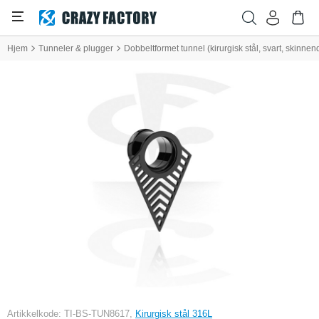
Hjem
Tunneler & plugger
Dobbeltformet tunnel (kirurgisk stål, svart, skinne
Artikkelkode: TI-BS-TUN8617,
Kirurgisk stål 316L