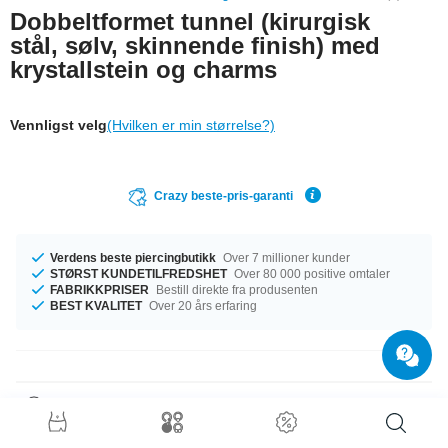
Dobbeltformet tunnel (kirurgisk
stål, sølv, skinnende finish) med
krystallstein og charms
Vennligst velg
(Hvilken er min størrelse?)
Crazy beste-pris-garanti
Verdens beste piercingbutikk
Over 7 millioner kunder
STØRST KUNDETILFREDSHET
Over 80 000 positive omtaler
FABRIKKPRISER
Bestill direkte fra produsenten
BEST KVALITET
Over 20 års erfaring
Produktdetaljer
Den perfekte følgesvenn i enhver anledning … tilgjengelig med diameter