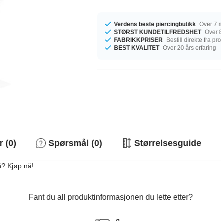
Verdens beste piercingbutikk
Over 7 m
STØRST KUNDETILFREDSHET
Over 8
FABRIKKPRISER
Bestill direkte fra p
BEST KVALITET
Over 20 års erfaring
 (0)
Spørsmål (0)
Størrelsesguide
å? Kjøp nå!
Fant du all produktinformasjonen du lette etter?