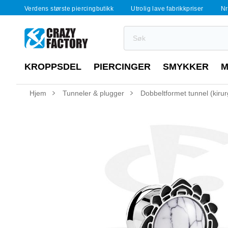
Verdens største piercingbutikk
Utrolig lave fabrikkpriser
Nr
KROPPSDEL
PIERCINGER
SMYKKER
M
Hjem
Tunneler & plugger
Dobbeltformet tunnel (kiru