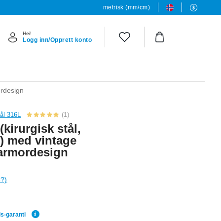
metrisk (mm/cm)
Hei!
Logg inn/Opprett konto
ordesign
tål 316L
(1)
kirurgisk stål,
h) med vintage
armordesign
e?)
is-garanti