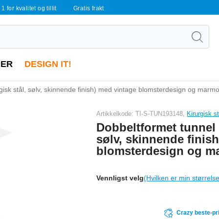
 1 for kvalitet og tillit
Gratis frakt
ER
DESIGN IT!
rgisk stål, sølv, skinnende finish) med vintage blomsterdesign og marm
Artikkelkode: TI-S-TUN193148,
Kirurgisk s
Dobbeltformet tunnel (
sølv, skinnende finis
blomsterdesign og m
Vennligst velg
(Hvilken er min størrels
Crazy beste-pr