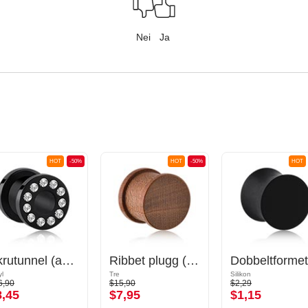
Nei
Ja
HOT
-50%
HOT
-50%
HOT
Skrutunnel (akryl, svart) med krystallsteiner
Ribbet plugg (tre)
yl
Tre
Silikon
6,90
$15,90
$2,29
8,45
$7,95
$1,15