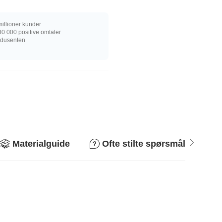
illioner kunder
0 000 positive omtaler
rodusenten
Materialguide
Ofte stilte spørsmål
R