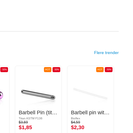
Flere trender
-50%
HOT
-50%
HOT
-50%
Barbell Pin (titanium, anodised)
Barbell pin without thread (bioflex, various colors)
Titan ASTM F136
Bioflex
Kirurgi
$3,69
$4,59
$10,9
$1,85
$2,30
$5,