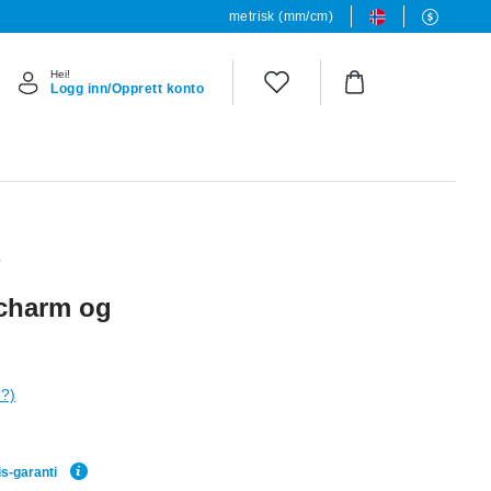
metrisk (mm/cm)
Hei!
Logg inn/Opprett konto
L
rcharm og
e?)
is-garanti