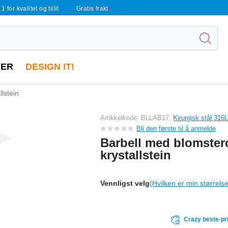
 1 for kvalitet og tillit
Gratis frakt
ER
DESIGN IT!
lstein
Artikkelkode: BLLAB17,
Kirurgisk stål 316
Bli den første til å anmelde
Barbell med blomste
krystallstein
Vennligst velg
(Hvilken er min størrels
Crazy beste-pr