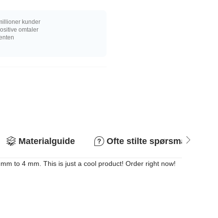
illioner kunder
sitive omtaler
senten
Materialguide
Ofte stilte spørsmål
 mm to 4 mm. This is just a cool product! Order right now!