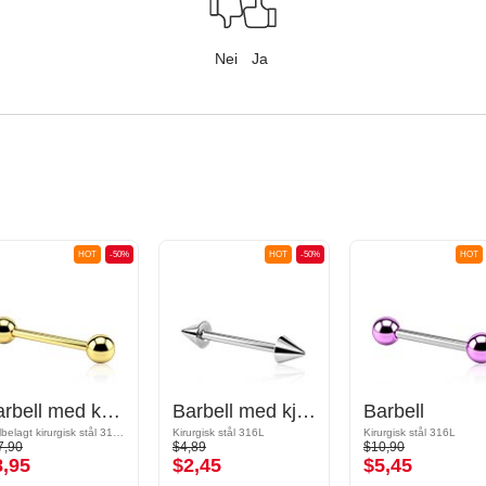
Nei
Ja
HOT
-50%
HOT
-50%
HOT
Barbell med kuler
Barbell med kjegler
Barbell
Gullbelagt kirurgisk stål 316L
Kirurgisk stål 316L
Kirurgisk stål 316L
7,90
$4,89
$10,90
8,95
$2,45
$5,45