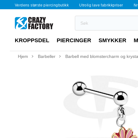
Verdens største piercingbutikk
Utrolig lave fabrikkpriser
Nr
KROPPSDEL
PIERCINGER
SMYKKER
M
Hjem
Barbeller
Barbell med blomstercharm og krystal