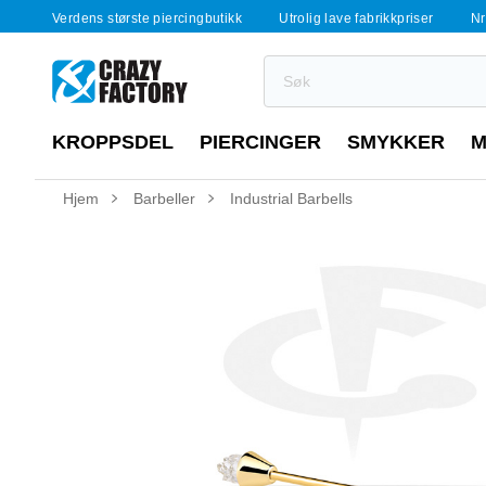
Verdens største piercingbutikk
Utrolig lave fabrikkpriser
Nr
KROPPSDEL
PIERCINGER
SMYKKER
M
Hjem
Barbeller
Industrial Barbells