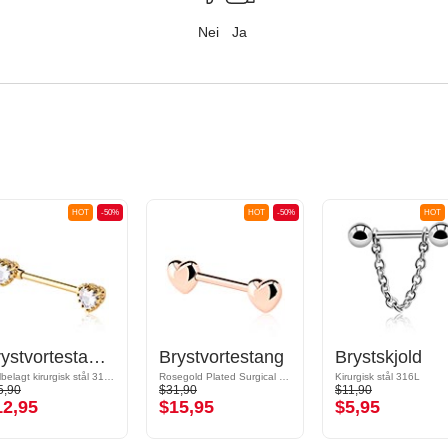
Nei
Ja
HOT
-50%
HOT
-50%
HOT
Brystvortestang med hjertedesign
Brystvortestang
Brystskjold
Gullbelagt kirurgisk stål 316L/Gullbelagt messing
Rosegold Plated Surgical Steel 316L
Kirurgisk stål 316L
5,90
$31,90
$11,90
12,95
$15,95
$5,95