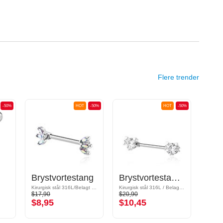
Flere trender
-50%
HOT
-50%
HOT
-50%
Brystvortestang
Brystvortestang med krystallsteiner
Bry
Kirurgisk stål 316L/Belagt messing
Kirurgisk stål 316L / Belagt messing
Kirurgi
$17,90
$20,90
$22,9
$8,95
$10,45
$11