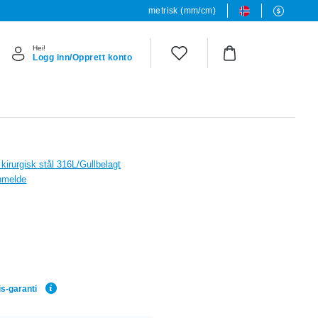
metrisk (mm/cm)
Hei!
Logg inn/Opprett konto
 kirurgisk stål 316L/Gullbelagt
anmelde
is-garanti