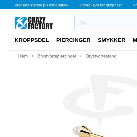
Verdens største piercingbutikk
Utrolig lave fabrikkpriser
Nr
KROPPSDEL
PIERCINGER
SMYKKER
M
Hjem
Brystvortepiercinger
Brystvortestang