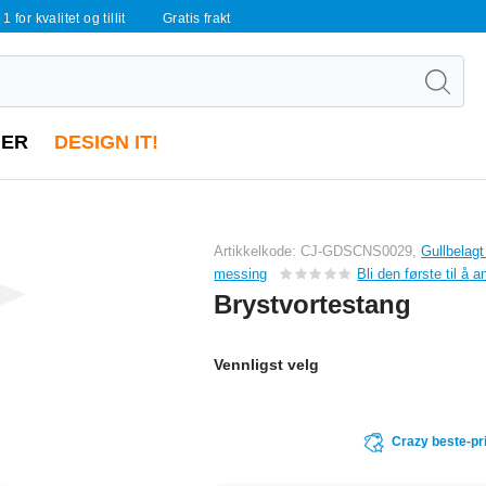
 1 for kvalitet og tillit
Gratis frakt
ER
DESIGN IT!
Artikkelkode: CJ-GDSCNS0029,
Gullbelagt
messing
Bli den første til å 
Brystvortestang
Vennligst velg
Crazy beste-pr