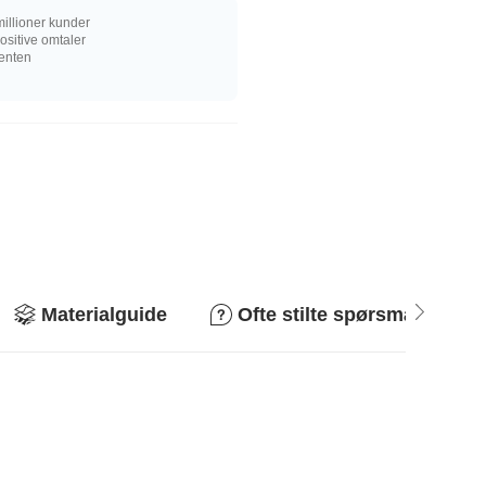
illioner kunder
sitive omtaler
senten
Materialguide
Ofte stilte spørsmål