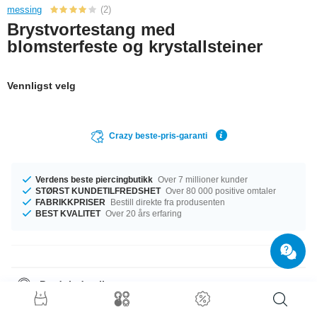
messing
(2)
Brystvortestang med
blomsterfeste og krystallsteiner
Vennligst velg
Crazy beste-pris-garanti
Verdens beste piercingbutikk
Over 7 millioner kunder
STØRST KUNDETILFREDSHET
Over 80 000 positive omtaler
FABRIKKPRISER
Bestill direkte fra produsenten
BEST KVALITET
Over 20 års erfaring
Produktdetaljer
Tilgjengelig med et mål på 1.6 mm. Du kan velge en lengde fra 10 mm til
18 mm. Steinfargen er Rosenrød, noe som gjør den til den perfekte