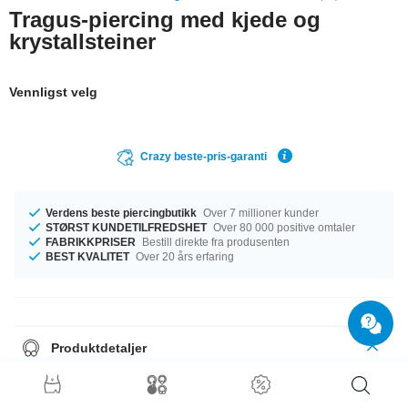
Tragus-piercing med kjede og
krystallsteiner
Vennligst velg
Crazy beste-pris-garanti
Verdens beste piercingbutikk
Over 7 millioner kunder
STØRST KUNDETILFREDSHET
Over 80 000 positive omtaler
FABRIKKPRISER
Bestill direkte fra produsenten
BEST KVALITET
Over 20 års erfaring
Produktdetaljer
Denne artikkelen har målet 1.2 mm. Tilgjengelig med en lengde på 6 mm.
Kulen kommer i størrelsen 3 mm. En vågal artikkel du bare må ha!